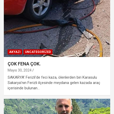
AKYAZI
UNCATEGORIZED
ÇOK FENA ÇOK.
Mayıs 30, 2024
SAKARYA’ Ferizli’de feci kaza, ölenlerden biri Karasulu
Sakarya’nın Ferizli ilçesinde meydana gelen kazada araç
içerisinde bulunan…