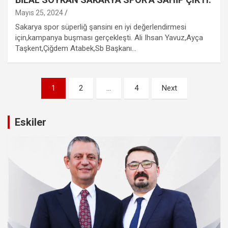
Mayıs 25, 2024
Sakarya spor süperliğ şansinı en iyi değerlendirmesi
için,kampanya buşması gerçekleşti. Ali Ihsan Yavuz,Ayça
Taşkent,Çiğdem Atabek,Sb Başkanı…
Yazı
1
2
…
4
Next
sayfalandırması
Eskiler