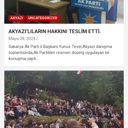
AKYAZI
UNCATEGORIZED
AKYAZI’LILARIN HAKKINI TESLİM ETTİ.
Mayıs 28, 2024
Sakarya Ak Parti il Başkanı Yunus Tever,Akyazı danışma
toplantısinda,Ak Partilileri resmen doping uygulayan bir
konuşma yaptı.…