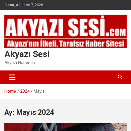
Skip
Cuma, Ağustos 7, 2026
to
content
Akyazı Sesi
Akyazı Haberleri
Home
2024
Mayıs
Ay:
Mayıs 2024