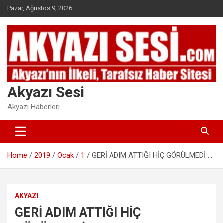
Skip
Pazar, Ağustos 9, 2026
to
content
Akyazı Sesi
Akyazı Haberleri
Home
2019
Ocak
1
GERİ ADIM ATTIĞI HİÇ GÖRÜLMEDİ …
AKYAZI
GERİ ADIM ATTIĞI HİÇ