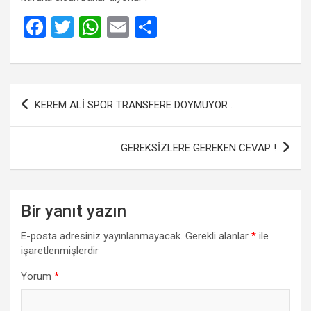
F
T
W
E
S
a
wi
h
m
h
ce
tt
at
ail
ar
b
er
s
e
Yazı
KEREM ALİ SPOR TRANSFERE DOYMUYOR .
o
A
gezinmesi
o
p
GEREKSİZLERE GEREKEN CEVAP !
k
p
Bir yanıt yazın
E-posta adresiniz yayınlanmayacak.
Gerekli alanlar
*
ile
işaretlenmişlerdir
Yorum
*