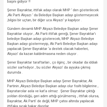
başını gidiyor !!
Şener Bayraktar, ittifak adayı olarak MHP ‘ den gösterilecek
,Ak Parti Akyazı ‘ da Belediye Başkan adayı göstermeyecek
,bilgisi bir uçtan, bir diğer uca Akyazı’ yı kapılyor .
Gündem devamlı MHP Akyazı Belediye Başkan adayı Şener
Bayraktar oluyor , Ak Parti ittifak gereği, Şener Bayraktar’ı
belediye Başkan adayı gösterecek, MHP Akyazı Belediye
Başkan adayı göstermeyip, Ak Parti Belediye Başkan adayı
yapılacak Şener Bayraktar ‘a destek olacak haberleri,
Akyazı’ da kazan kaldırılmasına neden oluyor .
Şener Bayraktar taraftarları , ço ilginç , bir okadar da iddialı
sözler sarfediyor , bu sözler Akyazı’ da ayyuka çıkmış
durumda .
MHP Akyazı Belediye Başkan adayı Şener Bayraktar, Ak
Partinin ,Akyazı Belediye Başkan adayı olur fısıltı bilgilerine ,
Bayratarcılar asla ve kat’a olmaz . Şener Bayraktar çıktığı
yoldan döndüğü, geri adım attığı görülmemiş , ittifak olursa,
Bayraktar, Ak Parti’ de değil, MHP çatısı altında yapılacak
ittifaka sıcak bakar diyorlar .