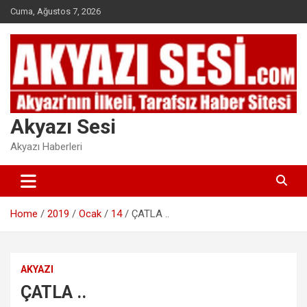
Skip
Cuma, Ağustos 7, 2026
to
content
Akyazı Sesi
Akyazı Haberleri
Home
2019
Ocak
14
ÇATLA ..
AKYAZI
ÇATLA ..