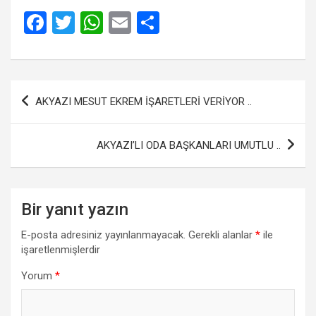
F
T
W
E
S
a
wi
h
m
h
ce
tt
at
ail
ar
b
er
s
e
Yazı
AKYAZI MESUT EKREM İŞARETLERİ VERİYOR ..
o
A
gezinmesi
o
p
AKYAZI’LI ODA BAŞKANLARI UMUTLU ..
k
p
Bir yanıt yazın
E-posta adresiniz yayınlanmayacak.
Gerekli alanlar
*
ile
işaretlenmişlerdir
Yorum
*