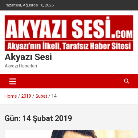
Skip
Pazartesi, Ağustos 10, 2026
to
content
Akyazı Sesi
Akyazı Haberleri
Home
2019
Şubat
14
Gün:
14 Şubat 2019