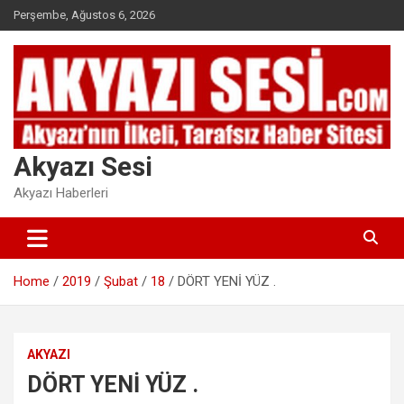
Skip
Perşembe, Ağustos 6, 2026
to
content
Akyazı Sesi
Akyazı Haberleri
Home
2019
Şubat
18
DÖRT YENİ YÜZ .
AKYAZI
DÖRT YENİ YÜZ .