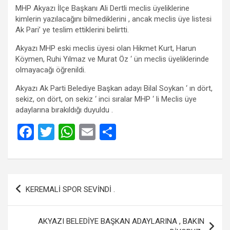
MHP Akyazı İlçe Başkanı Ali Dertli meclis üyeliklerine
kimlerin yazılacağını bilmediklerini , ancak meclis üye listesi
Ak Pari’ ye teslim ettiklerini belirtti.
Akyazı MHP eski meclis üyesi olan Hikmet Kurt, Harun
Köymen, Ruhi Yılmaz ve Murat Öz ‘ ün meclis üyeliklerinde
olmayacağı öğrenildi.
Akyazı Ak Parti Belediye Başkan adayı Bilal Soykan ‘ ın dört,
sekiz, on dört, on sekiz ‘ inci sıralar MHP ‘ li Meclis üye
adaylarına bırakıldığı duyuldu .
F
T
W
E
S
a
wi
h
m
h
ce
tt
at
ail
ar
b
er
s
e
Yazı
KEREMALİ SPOR SEVİNDİ .
o
A
gezinmesi
o
p
AKYAZI BELEDİYE BAŞKAN ADAYLARINA , BAKIN