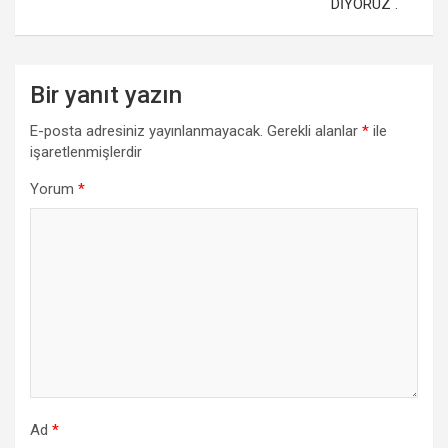
k
p
DİYORUZ .
Bir yanıt yazın
E-posta adresiniz yayınlanmayacak.
Gerekli alanlar
*
ile
işaretlenmişlerdir
Yorum
*
Ad
*