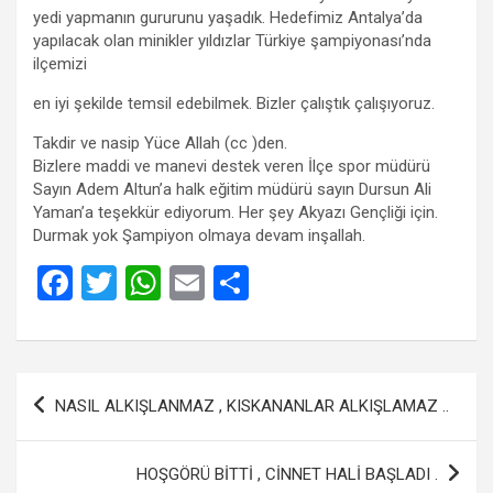
yedi yapmanın gururunu yaşadık. Hedefimiz Antalya’da
yapılacak olan minikler yıldızlar Türkiye şampiyonası’nda
ilçemizi
en iyi şekilde temsil edebilmek. Bizler çalıştık çalışıyoruz.
Takdir ve nasip Yüce Allah (cc )den.
Bizlere maddi ve manevi destek veren İlçe spor müdürü
Sayın Adem Altun’a halk eğitim müdürü sayın Dursun Ali
Yaman’a teşekkür ediyorum. Her şey Akyazı Gençliği için.
Durmak yok Şampiyon olmaya devam inşallah.
F
T
W
E
S
a
wi
h
m
h
ce
tt
at
ail
ar
b
er
s
e
Yazı
NASIL ALKIŞLANMAZ , KISKANANLAR ALKIŞLAMAZ ..
o
A
gezinmesi
o
p
HOŞGÖRÜ BİTTİ , CİNNET HALİ BAŞLADI .