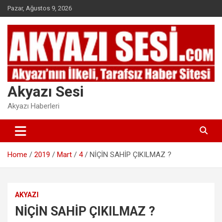
Skip
Pazar, Ağustos 9, 2026
to
content
Akyazı Sesi
Akyazı Haberleri
Home
2019
Mart
4
NİÇİN SAHİP ÇIKILMAZ ?
AKYAZI
NİÇİN SAHİP ÇIKILMAZ ?