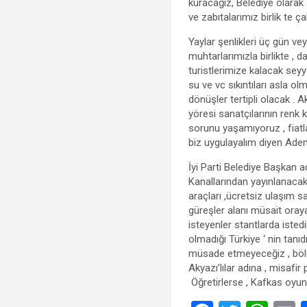
kuracağız, Belediye olarak 
ve zabıtalarımız birlik te ça
Yaylar şenlikleri üç gün ve
muhtarlarımızla birlikte , d
turistlerimize kalacak seyy
su ve vc sıkıntıları asla ol
dönüşler tertipli olacak . 
yöresi sanatçılarının renk k
sorunu yaşamıyoruz , fiatla
biz uygulayalım diyen Adem
İyi Parti Belediye Başkan a
Kanallarından yayınlanacak 
araçları ,ücretsiz ulaşım s
güreşler alanı müsait oraya
isteyenler stantlarda istedik
olmadığı Türkiye ‘ nin tanıdı
müsade etmeyeceğiz , bölgen
Akyazı’lılar adına , misafi
Öğretirlerse , Kafkas oyun