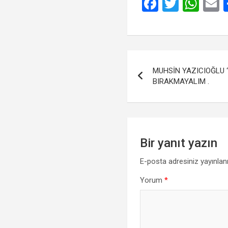
F
T
W
a
wi
h
ce
tt
at
a
b
er
s
Yazı
o
A
MUHSİN YAZICIOĞLU ‘ 
gezinmesi
o
p
BIRAKMAYALIM .
k
p
Bir yanıt yazın
E-posta adresiniz yayınla
Yorum
*