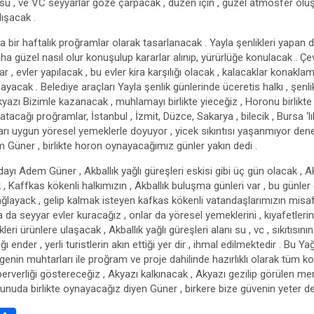
su , ve VC seyyarlar göze çarpacak , düzen için , güzel atmosfer oluşm
lışacak .
ya bir haftalık proğramlar olarak tasarlanacak . Yayla şenlikleri yapan 
aha güzel nasıl olur konuşulup kararlar alınıp, yürürlüğe konulacak . Çev
ar , evler yapılacak , bu evler kira karşılığı olacak , kalacaklar kona
mayacak . Belediye araçları Yayla şenlik günlerinde üceretis halkı , şenli
Akyazı Bizimle kazanacak , muhlamayı birlikte yieceğiz , Horonu birlik
atacağı proğramlar, İstanbul , İzmit, Düzce, Sakarya , bilecik , Bursa ‘lı
rı uygun yöresel yemeklerle doyuyor , yicek sıkıntısı yaşanmıyor denece
 Güner , birlikte horon oynayacağımız günler yakın dedi .
dayı Adem Güner , Akballık yağlı güreşleri eskisi gibi üç gün olacak ,
, Kaffkas kökenli halkımızın , Akballık buluşma günleri var , bu günler
ağlayack , gelip kalmak isteyen kafkas kökenli vatandaşlarımızın misafi
 da seyyar evler kuracağız , onlar da yöresel yemeklerini , kıyafetleri
leri ürünlere ulaşacak , Akballık yağlı güreşleri alanı su , vc , sıkıtısın
ğı ender , yerli turistlerin akın ettiği yer dir , ihmal edilmektedir . Bu Y
in muhtarları ile proğram ve proje dahilinde hazırlıklı olarak tüm kon
r perverliği göstereceğiz , Akyazı kalkınacak , Akyazı gezilip görülen m
unuda birlikte oynayacağız diyen Güner , birkere bize güvenin yeter de