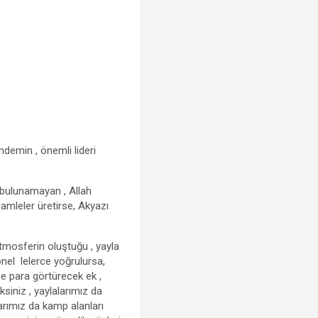
ndemin , önemli lideri
a bulunamayan , Allah
hamleler üretirse, Akyazı
atmosferin oluştuğu , yayla
yonel lelerce yoğrulursa,
ine para görtürecek ek ,
ksiniz , yaylalarımız da
larımız da kamp alanları