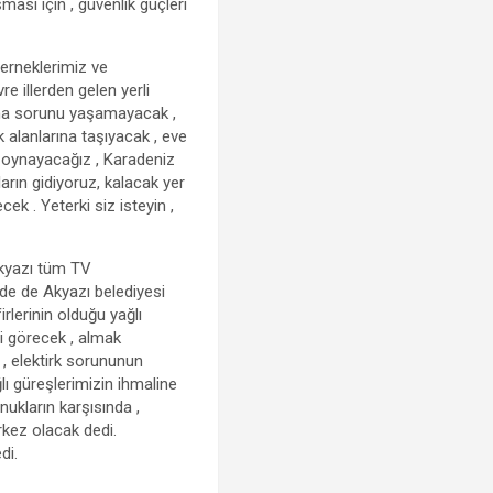
ası için , güvenlik güçleri
derneklerimiz ve
re illerden gelen yerli
klama sorunu yaşamayacak ,
k alanlarına taşıyacak , eve
te oynayacağız , Karadeniz
ların gidiyoruz, kalacak yer
k . Yeterki siz isteyin ,
 Akyazı tüm TV
 de de Akyazı belediyesi
rlerinin olduğu yağlı
ni görecek , almak
ın , elektirk sorununun
ağlı güreşlerimizin ihmaline
ukların karşısında ,
erkez olacak dedi.
di.