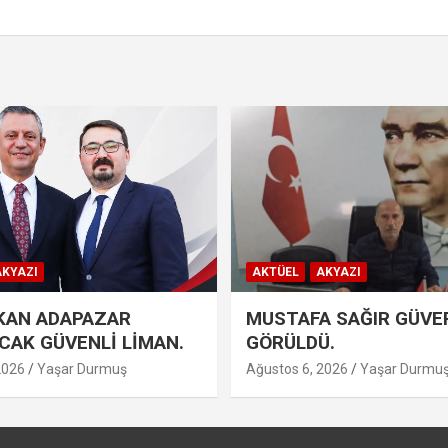
KYAZI
AKTÜEL
AKYAZI
KAN ADAPAZAR
MUSTAFA SAĞIR GÜVE
ACAK GÜVENLİ LİMAN.
GÖRÜLDÜ.
2026
Yaşar Durmuş
Ağustos 6, 2026
Yaşar Durmu