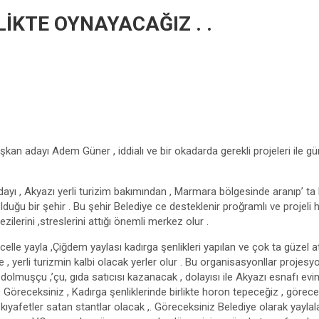
İKTE OYNAYACAĞIZ . .
aşkan adayı Adem Güner , iddialı ve bir okadarda gerekli projeleri ile gü
adayı , Akyazı yerli turizim bakımından , Marmara bölgesinde aranıp’ t
olduğu bir şehir . Bu şehir Belediye ce desteklenir proğramlı ve projeli 
ezilerini ,streslerini attığı önemli merkez olur .
Acelle yayla ,Çiğdem yaylası kadırga şenlikleri yapılan ve çok ta güzel 
ile , yerli turizmin kalbi olacak yerler olur . Bu organisasyonllar projes
, dolmuşçu ,’çu, gıda satıcısı kazanacak , dolayısı ile Akyazı esnafı ev
 Göreceksiniz , Kadırga şenliklerinde birlikte horon tepeceğiz , görece
kıyafetler satan stantlar olacak ,. Göreceksiniz Belediye olarak yayla