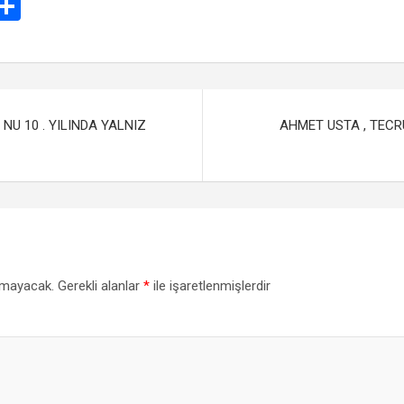
E
S
m
h
il
ar
e
NU 10 . YILINDA YALNIZ
AHMET USTA , TECR
nmayacak.
Gerekli alanlar
*
ile işaretlenmişlerdir