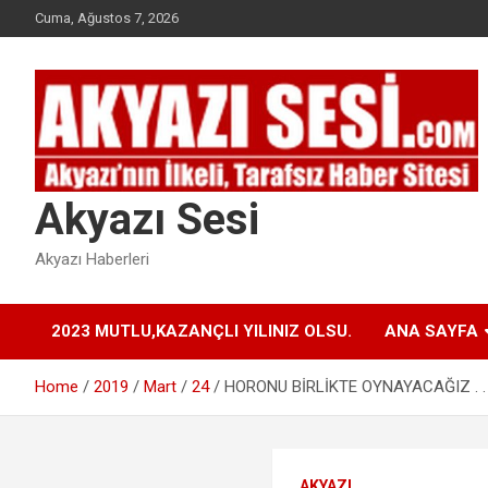
Skip
Cuma, Ağustos 7, 2026
to
content
Akyazı Sesi
Akyazı Haberleri
2023 MUTLU,KAZANÇLI YILINIZ OLSU.
ANA SAYFA
Home
2019
Mart
24
HORONU BİRLİKTE OYNAYACAĞIZ . .
AKYAZI