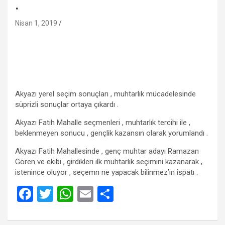
.
Nisan 1, 2019
Akyazı yerel seçim sonuçları , muhtarlık mücadelesinde
süprizli sonuçlar ortaya çıkardı .
Akyazı Fatih Mahalle seçmenleri , muhtarlık tercihi ile ,
beklenmeyen sonucu , gençlik kazansın olarak yorumlandı .
Akyazı Fatih Mahallesinde , genç muhtar adayı Ramazan
Gören ve ekibi , girdikleri ilk muhtarlık seçimini kazanarak ,
istenince oluyor , seçemn ne yapacak bilinmez’in ispatı .
F
T
W
E
S
a
wi
h
m
h