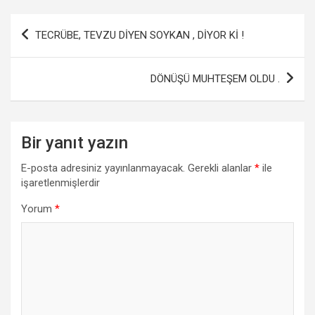
ce
tt
at
ail
ar
b
er
s
e
Yazı
TECRÜBE, TEVZU DİYEN SOYKAN , DİYOR Kİ !
o
A
gezinmesi
o
p
DÖNÜŞÜ MUHTEŞEM OLDU .
k
p
Bir yanıt yazın
E-posta adresiniz yayınlanmayacak.
Gerekli alanlar
*
ile
işaretlenmişlerdir
Yorum
*