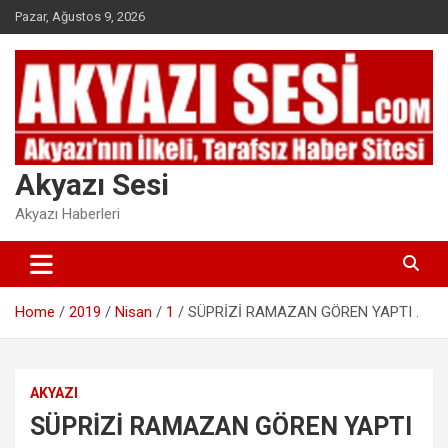
Skip
Pazar, Ağustos 9, 2026
to
content
Akyazı Sesi
Akyazı Haberleri
Home
2019
Nisan
1
SÜPRİZİ RAMAZAN GÖREN YAPTI .
AKYAZI
SÜPRİZİ RAMAZAN GÖREN YAPTI