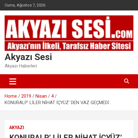
Skip
Cuma, Ağustos 7, 2026
to
content
Akyazı Sesi
Akyazı Haberleri
Home
2019
Nisan
4
KONURALP’ LİLER NİHAT İÇYÜZ’ DEN VAZ GEÇMEDİ .
AKYAZI
KONURALP’ LİLER NİHAT İÇYÜZ’