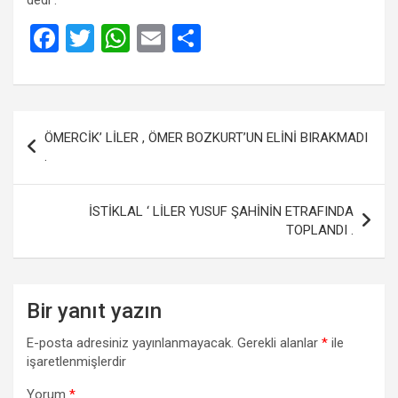
F
T
W
E
S
a
wi
h
m
h
ce
tt
at
ail
ar
b
er
s
e
Yazı
ÖMERCİK’ LİLER , ÖMER BOZKURT’UN ELİNİ BIRAKMADI
o
A
gezinmesi
.
o
p
k
p
İSTİKLAL ‘ LİLER YUSUF ŞAHİNİN ETRAFINDA
TOPLANDI .
Bir yanıt yazın
E-posta adresiniz yayınlanmayacak.
Gerekli alanlar
*
ile
işaretlenmişlerdir
Yorum
*