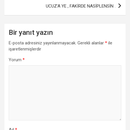
o
p
UCUZ’A YE , FAKİRDE NASİPLENSİN .
k
p
Bir yanıt yazın
E-posta adresiniz yayınlanmayacak.
Gerekli alanlar
*
ile
işaretlenmişlerdir
Yorum
*
Ad
*