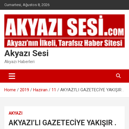
Skip
Cumartesi, Ağustos 8, 2026
to
content
Akyazı Sesi
Akyazı Haberleri
Home
2019
Haziran
11
AKYAZI’LI GAZETECİYE YAKIŞIR .
AKYAZI
AKYAZI’LI GAZETECİYE YAKIŞIR .