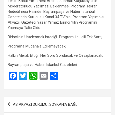
Teklifi Kabul Etmemesi Ardından İsmail Küçükkaya’nın
Moderatörlüğü Yapılması Beklenmesi Program Tekrar
Rededilmesi Halinde Bayrampaşa ve Haber İstanbul
Gazetelerin Kurucusu Kanal 34 TV’nin Program Yapımcısı
Akyazılı Gazeteci Yazar Yılmaz Birinci Yılın Programını
Yapmaya Talip Oldu.
Birinci’nin Üstelenmek istediği Program İle İlgili Tek Şartı;
Programa Müdahale Edilemeyecek,
Halkın Merak Ettiği Her Soru Sorulacak ve Cevaplanacak.
Bayrampaşa ve Haber İstanbul Gazeteleri
F
T
W
E
S
a
wi
h
m
h
ce
tt
at
ail
ar
b
er
s
e
Yazı
AS AKYAZI DURUMU ,SOYKAN’A BAĞLI .
o
A
gezinmesi