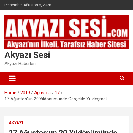
Skip
Perşembe, Ağustos 6, 2026
to
content
Akyazı Sesi
Akyazı Haberleri
Home
2019
Ağustos
17
17 Ağustos’un 20.Yıldönümünde Gerçekle Yüzleşmek
AKYAZI
17 Ağustos’un 20.Yıldönümünde