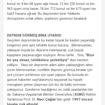
konut ve 4 bin 68 işyeri ağır hasar, 12 bin 220 konut ve bin
963 işyeri orta hasar, 18 bin 712 konut ve bin 675 işyeri ise
hafif hasara uğradı. Bu depremleri birer felâkete
dönüştüren ortak etken; şüphesiz güvensiz binalardı.
DEPREM GÖRMÜŞ BİNA UYARISI
Geçirilen depremlerde bu kadar büyük bir kaybın yaşandığı
bölgemiz yine aynı tehditle burun buruna… Biliminsanları,
yaklaşan büyük bir depremi hatırlatarak, çok büyük
kayıpların yaşanacağını söylüyor. Ama nafile… Yine,
“Bize
bir şey olmaz, tehlikelere şerbetliyiz”
diye hareket
ediliyor… Yıkıcı bir depremin adım adım yaklaştığının altını
çizen biliminsanları, özellikle deprem görmüş binalar için
acil çözüm üretilmesi için uyarı yapıyor. Bu konuda en
güncel haberleri sayfalarımıza taşıyarak bu hayatî
mesajların yerine ulaşması için biz de katkı vermeye
çalışıyoruz. Gündeme taşıdığımız en ciddi uyarılardan biri
de, Sakarya Uygulamalı Bilimler Üniversitesi (
SUBÜ
) Rektör
Yardımcısı Prof. Dr.
Naci Çağlar
’dan geldi:
1997 öncesi
binalar risk altında!