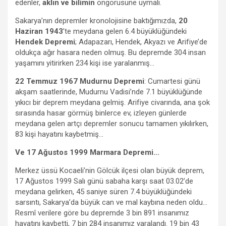
edenler,
aklın ve bilimin
öngörüsüne uymalı.
Sakarya’nın depremler kronolojisine baktığımızda,
20
Haziran 1943
’te meydana gelen 6.4 büyüklüğündeki
Hendek Depremi
; Adapazarı, Hendek, Akyazı ve Arifiye’de
oldukça ağır hasara neden olmuş. Bu depremde 304 insan
yaşamını yitirirken 234 kişi ise yaralanmış…
22 Temmuz 1967 Mudurnu Depremi
: Cumartesi günü
akşam saatlerinde, Mudurnu Vadisi’nde 7.1 büyüklüğünde
yıkıcı bir deprem meydana gelmiş. Arifiye civarında, ana şok
sırasında hasar görmüş binlerce ev, izleyen günlerde
meydana gelen artçı depremler sonucu tamamen yıkılırken,
83 kişi hayatını kaybetmiş…
Ve 17 Ağustos 1999 Marmara Depremi…
Merkez üssü Kocaeli’nin Gölcük ilçesi olan büyük deprem,
17 Ağustos 1999 Salı günü sabaha karşı saat 03.02’de
meydana gelirken, 45 saniye süren 7.4 büyüklüğündeki
sarsıntı, Sakarya’da büyük can ve mal kaybına neden oldu…
Resmî verilere göre bu depremde 3 bin 891 insanımız
hayatını kaybetti, 7 bin 284 insanımız yaralandı. 19 bin 43