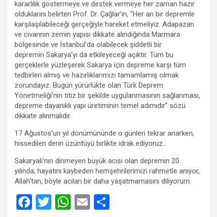
kararlılık göstermeye ve destek vermeye her zaman hazır
olduklarını belirten Prof. Dr. Çağlar’ın, “Her an bir depremle
karşılaşılabileceği gerçeğiyle hareket etmeliyiz. Adapazarı
ve civarının zemin yapısı dikkate alındığında Marmara
bölgesinde ve İstanbul’da olabilecek şiddetli bir
depremin Sakarya’yı da etkileyeceği açıktır. Tüm bu
gerçeklerle yüzleşerek Sakarya için depreme karşı tüm
tedbirleri almış ve hazırlıklarımızı tamamlamış olmak
zorundayız. Bugün yürürlükte olan Türk Deprem
Yönetmeliği’nin titiz bir şekilde uygulanmasının sağlanması,
depreme dayanıklı yapı üretiminin temel adımıdır” sözü
dikkate alınmalıdır.
17 Ağustos’un yıl dönümününde o günleri tekrar anarken,
hissedilen derin üzüntüyü birlikte idrak ediyoruz..
Sakaryalı’nın dinmeyen büyük acısı olan depremin 20.
yılında, hayatını kaybeden hemşehrilerimizi rahmetle anıyor,
Allah’tan, böyle acıları bir daha yaşatmamasını diliyorum.
F
T
W
E
S