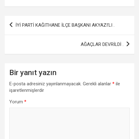
a
wi
h
m
h
ce
tt
at
ail
ar
b
er
s
e
Yazı
İYİ PARTİ KAĞITHANE İLÇE BAŞKANI AKYAZI’LI .
o
A
gezinmesi
o
p
AĞAÇLAR DEVRİLDİ .
k
p
Bir yanıt yazın
E-posta adresiniz yayınlanmayacak.
Gerekli alanlar
*
ile
işaretlenmişlerdir
Yorum
*