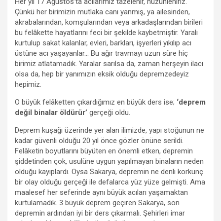
Her yıl 17 Ağustos’ta acılarımız tazelenir, hüzünleniriz.
Çünkü her birimizin mutlaka canı yanmış, ya ailesinden,
akrabalarından, komşularından veya arkadaşlarından birileri
bu felâkette hayatlarını feci bir şekilde kaybetmiştir. Yaralı
kurtulup sakat kalanlar, evleri, barkları, işyerleri yıkılıp acı
üstüne acı yaşayanlar… Bu ağır travmayı uzun süre hiç
birimiz atlatamadık. Yaralar sarılsa da, zaman herşeyin ilacı
olsa da, hep bir yanımızın eksik olduğu depremzedeyiz
hepimiz.
O büyük felâketten çıkardığımız en büyük ders ise;
‘deprem
değil binalar öldürür’
gerçeği oldu.
Deprem kuşağı üzerinde yer alan ilimizde, yapı stoğunun ne
kadar güvenli olduğu 20 yıl önce gözler önüne serildi.
Felâketin boyutlarını büyüten en önemli etken, depremin
şiddetinden çok, usulüne uygun yapılmayan binaların neden
olduğu kayıplardı. Oysa Sakarya, depremin ne denli korkunç
bir olay olduğu gerçeği ile defalarca yüz yüze gelmişti. Ama
maalesef her seferinde aynı büyük acıları yaşamaktan
kurtulamadık. 3 büyük deprem geçiren Sakarya, son
depremin ardından iyi bir ders çıkarmalı. Şehirleri imar