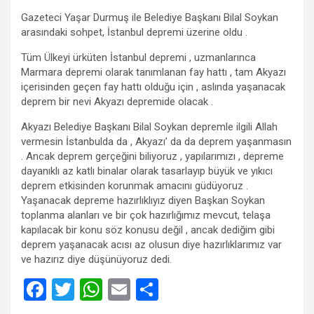
Gazeteci Yaşar Durmuş ile Belediye Başkanı Bilal Soykan
arasındaki sohpet, İstanbul depremi üzerine oldu .
Tüm Ülkeyi ürküten İstanbul depremi , uzmanlarınca
Marmara depremi olarak tanımlanan fay hattı , tam Akyazı
içerisinden geçen fay hattı olduğu için , aslında yaşanacak
deprem bir nevi Akyazı depremide olacak .
Akyazı Belediye Başkanı Bilal Soykan depremle ilgili Allah
vermesin İstanbulda da , Akyazı’ da da deprem yaşanmasın
. Ancak deprem gerçeğini biliyoruz , yapılarımızı , depreme
dayanıklı az katlı binalar olarak tasarlayıp büyük ve yıkıcı
deprem etkisinden korunmak amacını güdüyoruz .
Yaşanacak depreme hazırlıklıyız diyen Başkan Soykan
toplanma alanları ve bir çok hazırlığımız mevcut, telaşa
kapılacak bir konu söz konusu değil , ancak dediğim gibi
deprem yaşanacak acısı az olusun diye hazırlıklarımız var
ve hazırız diye düşünüyoruz dedi.
F
T
W
E
S
a
wi
h
m
h