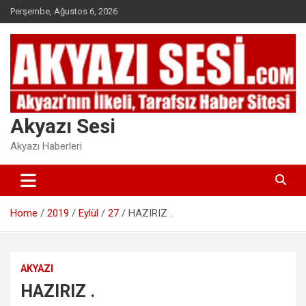
Skip
Perşembe, Ağustos 6, 2026
to
content
Akyazı Sesi
Akyazı Haberleri
Home
2019
Eylül
27
HAZIRIZ .
AKYAZI
HAZIRIZ .