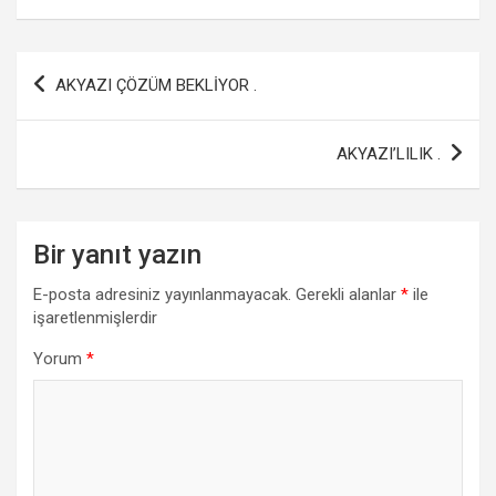
ce
tt
at
ail
ar
b
er
s
e
Yazı
AKYAZI ÇÖZÜM BEKLİYOR .
o
A
gezinmesi
o
p
AKYAZI’LILIK .
k
p
Bir yanıt yazın
E-posta adresiniz yayınlanmayacak.
Gerekli alanlar
*
ile
işaretlenmişlerdir
Yorum
*