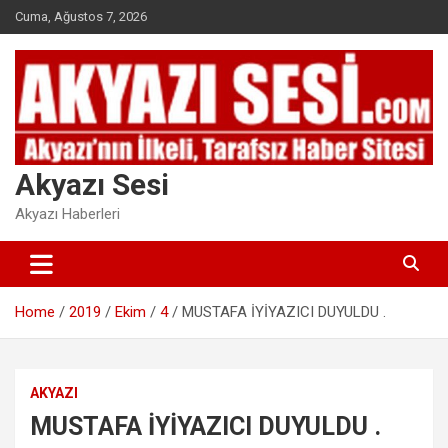
Skip
Cuma, Ağustos 7, 2026
to
content
Akyazı Sesi
Akyazı Haberleri
Home
2019
Ekim
4
MUSTAFA İYİYAZICI DUYULDU .
AKYAZI
MUSTAFA İYİYAZICI DUYULDU .