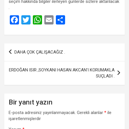
seçim hakkında bilgiler ilerleyen günlerde sizlere aktarılacak
.
F
T
W
E
S
a
wi
h
m
h
ce
tt
at
ail
ar
b
er
s
e
Yazı
DAHA ÇOK ÇALIŞACAĞIZ .
o
A
gezinmesi
o
p
ERDOĞAN ISIR ,SOYKANI HASAN AKCAN’I KORUMAKLA
k
p
SUÇLADI .
Bir yanıt yazın
E-posta adresiniz yayınlanmayacak.
Gerekli alanlar
*
ile
işaretlenmişlerdir