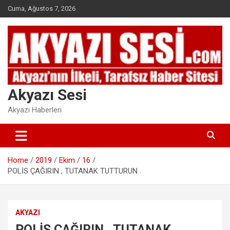
Skip
Cuma, Ağustos 7, 2026
to
content
Akyazı Sesi
Akyazı Haberleri
Home
2019
Ekim
16
POLİS ÇAĞIRIN , TUTANAK TUTTURUN .
AKYAZI
POLİS ÇAĞIRIN , TUTANAK