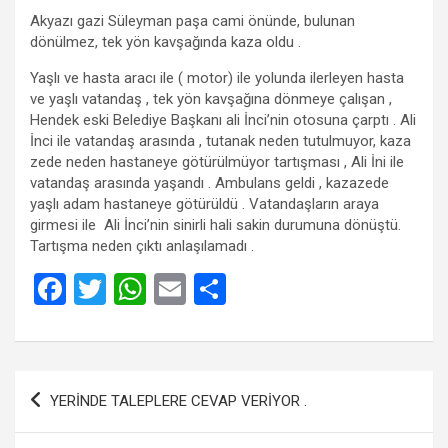
Akyazı gazi Süleyman paşa cami önünde, bulunan
dönülmez, tek yön kavşağında kaza oldu .
Yaşlı ve hasta aracı ile ( motor) ile yolunda ilerleyen hasta
ve yaşlı vatandaş , tek yön kavşağına dönmeye çalışan ,
Hendek eski Belediye Başkanı ali İnci’nin otosuna çarptı . Ali
İnci ile vatandaş arasında , tutanak neden tutulmuyor, kaza
zede neden hastaneye götürülmüyor tartışması , Ali İni ile
vatandaş arasında yaşandı . Ambulans geldi , kazazede
yaşlı adam hastaneye götürüldü . Vatandaşların araya
girmesi ile Ali İnci’nin sinirli hali sakin durumuna dönüştü.
Tartışma neden çıktı anlaşılamadı .
F
T
W
E
S
a
wi
h
m
h
ce
tt
at
ail
ar
b
er
s
e
Yazı
YERİNDE TALEPLERE CEVAP VERİYOR .
o
A
gezinmesi