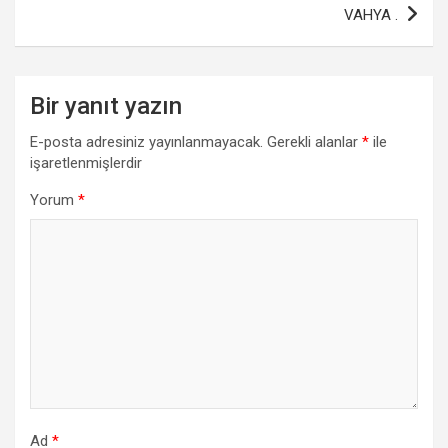
o
p
VAHYA .
k
p
Bir yanıt yazın
E-posta adresiniz yayınlanmayacak.
Gerekli alanlar
*
ile
işaretlenmişlerdir
Yorum
*
Ad
*