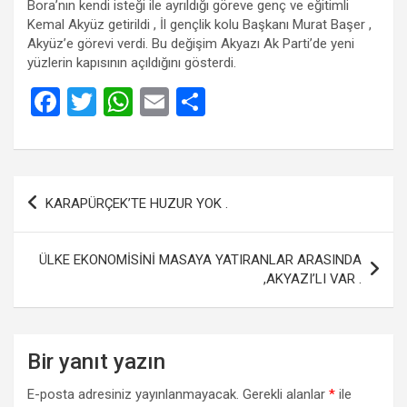
Bora’nın kendi isteği ile ayrıldığı göreve genç ve eğitimli
Kemal Akyüz getirildi , İl gençlik kolu Başkanı Murat Başer ,
Akyüz’e görevi verdi. Bu değişim Akyazı Ak Parti’de yeni
yüzlerin kapısının açıldığını gösterdi.
F
T
W
E
S
a
wi
h
m
h
ce
tt
at
ail
ar
b
er
s
e
Yazı
KARAPÜRÇEK’TE HUZUR YOK .
o
A
gezinmesi
o
p
ÜLKE EKONOMİSİNİ MASAYA YATIRANLAR ARASINDA
k
p
,AKYAZI’LI VAR .
Bir yanıt yazın
E-posta adresiniz yayınlanmayacak.
Gerekli alanlar
*
ile