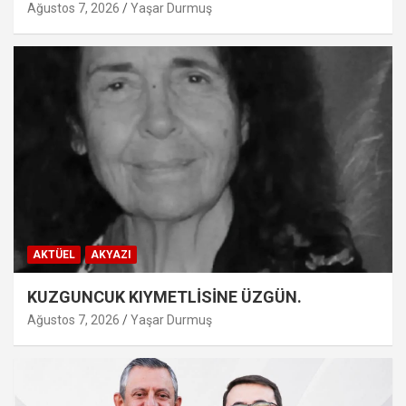
Ağustos 7, 2026
Yaşar Durmuş
AKTÜEL
AKYAZI
KUZGUNCUK KIYMETLİSİNE ÜZGÜN.
Ağustos 7, 2026
Yaşar Durmuş