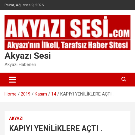
Skip
Pazar, Ağustos 9, 2026
to
content
Akyazı Sesi
Akyazı Haberleri
Home
2019
Kasım
14
KAPIYI YENİLİKLERE AÇTI .
AKYAZI
KAPIYI YENİLİKLERE AÇTI .