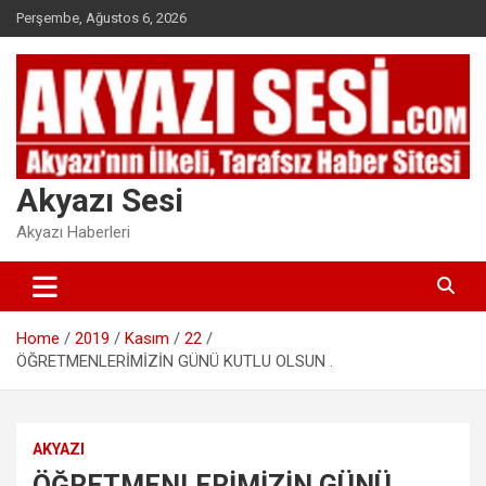
Skip
Perşembe, Ağustos 6, 2026
to
content
Akyazı Sesi
Akyazı Haberleri
Home
2019
Kasım
22
ÖĞRETMENLERİMİZİN GÜNÜ KUTLU OLSUN .
AKYAZI
ÖĞRETMENLERİMİZİN GÜNÜ