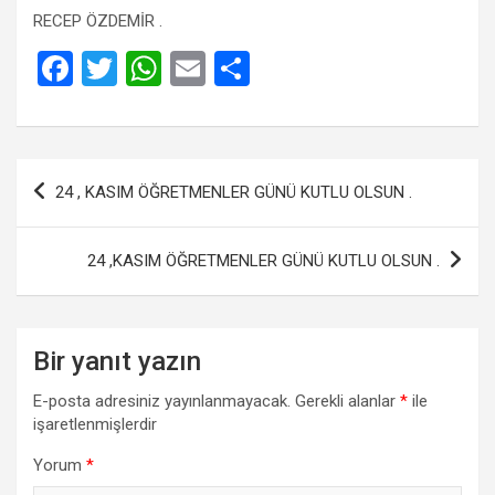
RECEP ÖZDEMİR .
F
T
W
E
S
a
wi
h
m
h
ce
tt
at
ail
ar
b
er
s
e
Yazı
24 , KASIM ÖĞRETMENLER GÜNÜ KUTLU OLSUN .
o
A
gezinmesi
o
p
24 ,KASIM ÖĞRETMENLER GÜNÜ KUTLU OLSUN .
k
p
Bir yanıt yazın
E-posta adresiniz yayınlanmayacak.
Gerekli alanlar
*
ile
işaretlenmişlerdir
Yorum
*