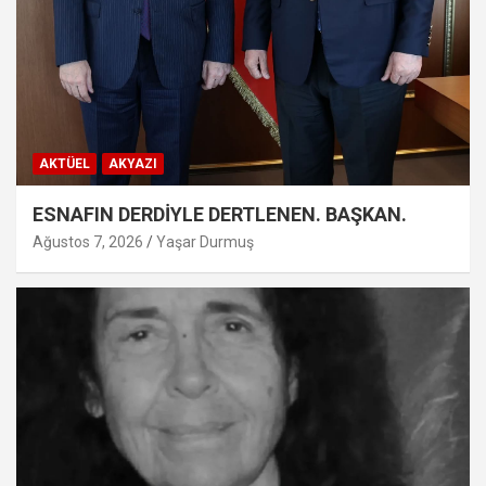
AKTÜEL
AKYAZI
ESNAFIN DERDİYLE DERTLENEN. BAŞKAN.
Ağustos 7, 2026
Yaşar Durmuş