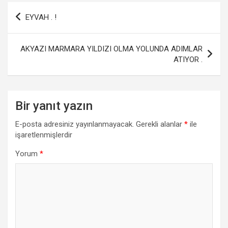
b
er
s
e
Yazı
EYVAH . !
o
A
gezinmesi
o
p
AKYAZI MARMARA YILDIZI OLMA YOLUNDA ADIMLAR
k
p
ATIYOR .
Bir yanıt yazın
E-posta adresiniz yayınlanmayacak.
Gerekli alanlar
*
ile
işaretlenmişlerdir
Yorum
*