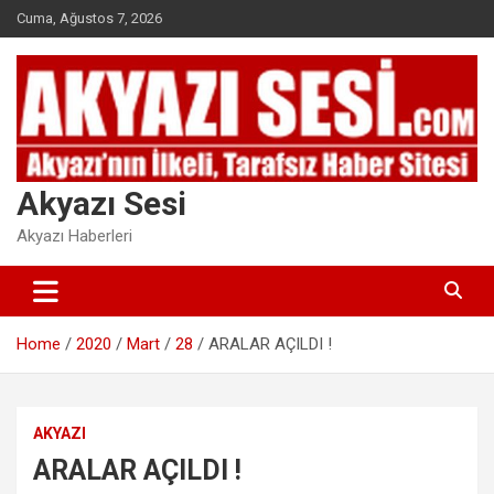
Skip
Cuma, Ağustos 7, 2026
to
content
Akyazı Sesi
Akyazı Haberleri
Home
2020
Mart
28
ARALAR AÇILDI !
AKYAZI
ARALAR AÇILDI !