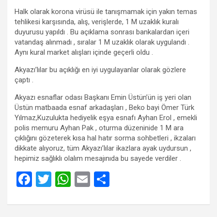
Halk olarak korona virüsü ile tanışmamak için yakın temas
tehlikesi karşısında, alış, verişlerde, 1 M uzaklık kuralı
duyurusu yapıldı . Bu açıklama sonrası bankalardan içeri
vatandaş alınmadı , sıralar 1 M uzaklık olarak uygulandı .
Aynı kural market alışları içinde geçerli oldu .
Akyazı’lılar bu açıklığı en iyi uygulayanlar olarak gözlere
çaptı .
Akyazı esnaflar odası Başkanı Emin Üstün’ün iş yeri olan
Üstün matbaada esnaf arkadaşları , Beko bayi Ömer Türk
Yılmaz,Kuzulukta hediyelik eşya esnafı Ayhan Erol , emekli
polis memuru Ayhan Pak , oturma düzeninide 1 M ara
çıklığını gözeterek kısa hal hatır sorma sohbetleri , ikzaları
dikkate alıyoruz, tüm Akyazı’lılar ikazlara ayak uydursun ,
hepimiz sağlıklı olalım mesajınıda bu sayede verdiler .
F
T
W
E
S
a
wi
h
m
h
ce
tt
at
ail
ar