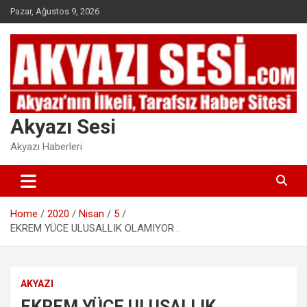
Skip
Pazar, Ağustos 9, 2026
to
content
Akyazı Sesi
Akyazı Haberleri
Home
2020
Nisan
5
EKREM YÜCE ULUSALLIK OLAMIYOR .
AKYAZI
EKREM YÜCE ULUSALLIK