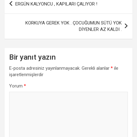
ERGÜN KALYONCU , KAPILARI ÇALIYOR !
o
A
gezinmesi
o
p
KORKUYA GEREK YOK . ÇOCUĞUMUN SÜTÜ YOK
k
p
DİYENLER AZ KALDI .
Bir yanıt yazın
E-posta adresiniz yayınlanmayacak.
Gerekli alanlar
*
ile
işaretlenmişlerdir
Yorum
*