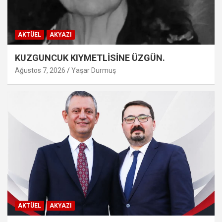
AKTÜEL
AKYAZI
KUZGUNCUK KIYMETLİSİNE ÜZGÜN.
Ağustos 7, 2026
Yaşar Durmuş
AKTÜEL
AKYAZI