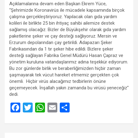
Açıklamalarına devam eden Başkan Ekrem Yüce,
“Şehrimizde Koronavirüs ile mücadele kapsamında birçok
çalışma gerçekleştiriyoruz. Yapılacak olan gıda yardım
kolileri ile birlikte 25 bin ihtiyaç sahibi ailemize destek
sağlamış olacağız. Bizler de Büyükşehir olarak gıda yardım
paketlerine şeker ve çay desteği sağlıyoruz. Mersin ve
Erzurum depolarından çay getirildi. Adapazarı Şeker
Fabrikasından da 1 tır şeker hibe edildi. Bizlere şeker
desteği sağlayan Fabrika Genel Müdürü Hasan Çapraz ve
yönetim kuruluna vatandaşlarımız adına teşekkür ediyorum.
Bu zor günlerde birlik ve beraberliğimizden hiçbir zaman
şaşmayarak tek vücut hareket etmemiz gerçekten çok
önemli. Hiçbir virüs alacağımız tedbirlerin önüne
geçemeyecek. İnşallah yakın zamanda bu virüsü yeneceğiz”
dedi.
F
T
W
E
S
a
wi
h
m
h
ce
tt
at
ail
ar
b
er
s
e
Yazı