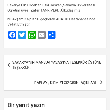
Sakarya Ülkü Ocakları Eski Başkanı,Sakarya üniversitesi
Öğretim üyesi Zafer TANRIVERDİ,Ülküdaşımız
bu Akşam Kalp Krizi geçirerek ADATIP Hastahanesinde
Vefat Etmiştir.
F
T
W
E
S
a
wi
h
m
h
ce
tt
at
ail
ar
b
er
s
e
Yazı
SAKARYA’NIN MANSUR YAVAŞ’INA TEŞEKKÜR ÜSTÜNE
o
A
gezinmesi
TEŞEKKÜR .
o
p
k
p
RAFİ AY , KIRMIZI ÇİZGİSİNİ AÇIKLADI .
Bir yanıt yazın