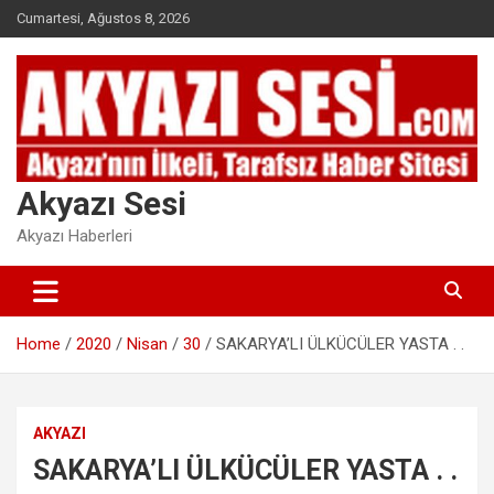
Skip
Cumartesi, Ağustos 8, 2026
to
content
Akyazı Sesi
Akyazı Haberleri
Home
2020
Nisan
30
SAKARYA’LI ÜLKÜCÜLER YASTA . .
AKYAZI
SAKARYA’LI ÜLKÜCÜLER YASTA . .