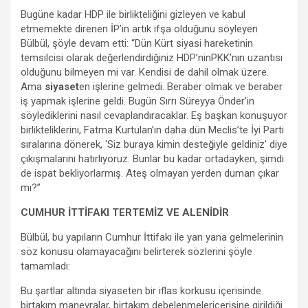
Bugüne kadar HDP ile birlikteliğini gizleyen ve kabul
etmemekte direnen İP’in artık ifşa olduğunu söyleyen
Bülbül, şöyle devam etti: “Dün Kürt siyasi hareketinin
temsilcisi olarak değerlendirdiğiniz HDP’ninPKK’nın uzantısı
olduğunu bilmeyen mi var. Kendisi de dahil olmak üzere.
Ama
siyaset
en işlerine gelmedi. Beraber olmak ve beraber
iş yapmak işlerine geldi. Bugün Sırrı Süreyya Önder’in
söylediklerini nasıl cevaplandıracaklar. Eş başkan konuşuyor
birlikteliklerini, Fatma Kurtulan’ın daha dün Meclis’te İyi Parti
sıralarına dönerek, ‘Siz buraya kimin desteğiyle geldiniz’ diye
çıkışmalarını hatırlıyoruz. Bunlar bu kadar ortadayken, şimdi
de ispat bekliyorlarmış. Ateş olmayan yerden duman çıkar
mı?”
CUMHUR İTTİFAKI TERTEMİZ VE ALENİDİR
Bülbül, bu yapıların Cumhur İttifakı ile yan yana gelmelerinin
söz konusu olamayacağını belirterek sözlerini şöyle
tamamladı:
Bu şartlar altında siyaseten bir iflas korkusu içerisinde
birtakım manevralar, birtakım debelenmeleriçerisine girildiği