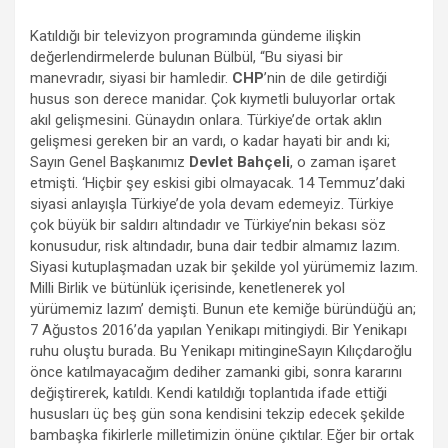
Katıldığı bir televizyon programında gündeme ilişkin
değerlendirmelerde bulunan Bülbül, “Bu siyasi bir
manevradır, siyasi bir hamledir.
CHP
’nin de dile getirdiği
husus son derece manidar. Çok kıymetli buluyorlar ortak
akıl gelişmesini. Günaydın onlara. Türkiye’de ortak aklın
gelişmesi gereken bir an vardı, o kadar hayati bir andı ki;
Sayın Genel Başkanımız
Devlet Bahçeli
, o zaman işaret
etmişti. ‘Hiçbir şey eskisi gibi olmayacak. 14 Temmuz’daki
siyasi anlayışla Türkiye’de yola devam edemeyiz. Türkiye
çok büyük bir saldırı altındadır ve Türkiye’nin bekası söz
konusudur, risk altındadır, buna dair tedbir almamız lazım.
Siyasi kutuplaşmadan uzak bir şekilde yol yürümemiz lazım.
Milli Birlik ve bütünlük içerisinde, kenetlenerek yol
yürümemiz lazım’ demişti. Bunun ete kemiğe büründüğü an;
7 Ağustos 2016’da yapılan Yenikapı mitingiydi. Bir Yenikapı
ruhu oluştu burada. Bu Yenikapı mitingineSayın Kılıçdaroğlu
önce katılmayacağım dediher zamanki gibi, sonra kararını
değiştirerek, katıldı. Kendi katıldığı toplantıda ifade ettiği
hususları üç beş gün sona kendisini tekzip edecek şekilde
bambaşka fikirlerle milletimizin önüne çıktılar. Eğer bir ortak