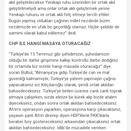
akıl geliştirilecekse Yenikapı ruhu üzerinden bir ortak akıl
geliştirilmeliydi ama onlar ortak aklı geliştirmek yerine
Yenikapı ruhunu ve ortak aklı felç etmeyi tercih ettiler.
Bugün yapmış oldukları çağrının millet nezdinde bizim
nezdimizde en ufak bir geçerliliği olamaz. Hiçbir şekilde de
samimi olarak kabul edilemez” dedi.
CHP İLE HANGİ MASAYA OTURACAĞIZ
“Türkiye’de 15 Temmuz gibi şehidimizin, şühedamızın
olduğu bir darbe girişimine kalkıp kontrollü darbe dediğiniz
bir ortamda biz sizinle hangi masada oturacağız” diye
soran Bülbül, “Almanya’ya gidip Türkiye’de can ve mal
güvenliği kalmamıştır, Türkiye’ye yatırım yapmayın çağrısı
yapacaksınız siz Kılıçdaroğlu olarak, şimdi ortak akıldan
bahsedeceksiniz. Türkiye’ye birileri üzerine canlı canlı toprak
atmaya çalışırken, sizde elinize bir kürek alıp bizde atalım
diyeceksiniz, ondan sonra ortak akıldan bahsedeceksiniz.
Afrin’e operasyon yaparken, operasyona karşı çıkacaksınız,
yaşasın şanlı Afrin direnişi diyen HDP’lilerle PKK’lılarla
beraber boy göstereceksiniz arkasından çıkacaksınız ortak
akıldan bahsedeceksiniz. İdlib’de mücadele verirken