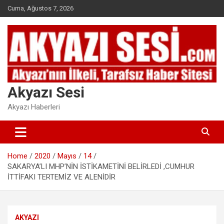
Skip
Cuma, Ağustos 7, 2026
to
content
Akyazı Sesi
Akyazı Haberleri
Home
2020
Mayıs
14
SAKARYA’LI MHP’NİN İSTİKAMETİNİ BELİRLEDİ ,CUMHUR
İTTİFAKI TERTEMİZ VE ALENİDİR
AKYAZI