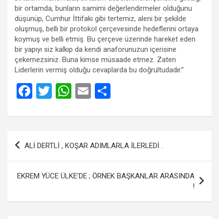
bir ortamda, bunların samimi değerlendirmeler olduğunu
düşünüp, Cumhur İttifakı gibi tertemiz, aleni bir şekilde
oluşmuş, belli bir protokol çerçevesinde hedeflerini ortaya
koymuş ve belli etmiş. Bu çerçeve üzerinde hareket eden
bir yapıyı siz kalkıp da kendi anaforunuzun içerisine
çekemezsiniz. Buna kimse müsaade etmez. Zaten
Liderlerin vermiş olduğu cevaplarda bu doğrultudadır.”
F
T
W
E
S
a
wi
h
m
h
ce
tt
at
ail
ar
b
er
s
e
Yazı
ALİ DERTLİ , KOŞAR ADIMLARLA İLERLEDİ .
o
A
gezinmesi
o
p
EKREM YÜCE ÜLKE’DE ; ÖRNEK BAŞKANLAR ARASINDA
k
p
!