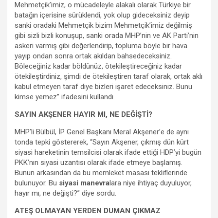
Mehmetçik’imiz, o mücadeleyle alakalı olarak Türkiye bir
batağın içerisine sürüklendi, yok olup gideceksiniz deyip
sanki oradaki Mehmetçik bizim Mehmetçik’imiz değilmiş
gibi sizli bizli konuşup, sanki orada MHP’nin ve AK Parti’nin
askeri varmış gibi değerlendirip, topluma böyle bir hava
yayıp ondan sonra ortak akıldan bahsedeceksiniz.
Böleceğiniz kadar böldünüz, ötekileştireceğiniz kadar
ötekileştirdiniz, şimdi de ötekileştiren taraf olarak, ortak aklı
kabul etmeyen taraf diye bizleri işaret edeceksiniz. Bunu
kimse yemez” ifadesini kullandı.
SAYIN AKŞENER HAYIR MI, NE DEĞİŞTİ?
MHP’li Bülbül, İP Genel Başkanı Meral Akşener’e de aynı
tonda tepki göstererek, “Sayın Akşener, çıkmış dün kürt
siyasi hareketinin temsilcisi olarak ifade ettiği HDP’yi bugün
PKK’nın siyasi uzantısı olarak ifade etmeye başlamış.
Bunun arkasından da bu memleket masası tekliflerinde
bulunuyor. Bu
siyasi manevra
lara niye ihtiyaç duyuluyor,
hayır mı, ne değişti?” diye sordu.
ATEŞ OLMAYAN YERDEN DUMAN ÇIKMAZ