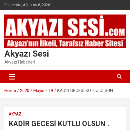
Skip
Perşembe, Ağustos 6, 2026
to
content
Akyazı Sesi
Akyazı Haberleri
Home
2020
Mayıs
19
KADİR GECESİ KUTLU OLSUN .
AKYAZI
KADİR GECESİ KUTLU OLSUN .