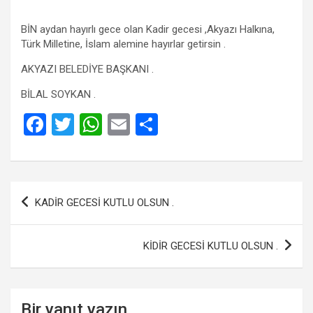
BİN aydan hayırlı gece olan Kadir gecesi ,Akyazı Halkına,
Türk Milletine, İslam alemine hayırlar getirsin .
AKYAZI BELEDİYE BAŞKANI .
BİLAL SOYKAN .
F
T
W
E
S
a
wi
h
m
h
ce
tt
at
ail
ar
b
er
s
e
Yazı
KADİR GECESİ KUTLU OLSUN .
o
A
gezinmesi
o
p
KİDİR GECESİ KUTLU OLSUN .
k
p
Bir yanıt yazın