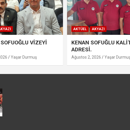
KYAZI
AKTÜEL
AKYAZI
SOFUOĞLU VİZEYİ
KENAN SOFUĞLU KALİ
ADRESİ.
2026
Yaşar Durmuş
Ağustos 2, 2026
Yaşar Durmu