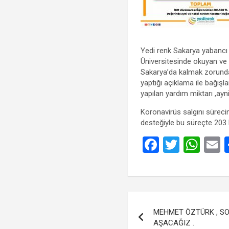
Yedi renk Sakarya yabancı 
Üniversitesinde okuyan ve 
Sakarya’da kalmak zorunda 
yaptığı açıklama ile bağışla
yapılan yardım miktarı ,ayn
Koronavirüs salgını süreci
desteğiyle bu süreçte 203 
F
T
W
a
wi
h
ce
tt
at
a
b
er
s
Yazı
o
A
MEHMET ÖZTÜRK , SO
gezinmesi
o
p
AŞACAĞIZ .