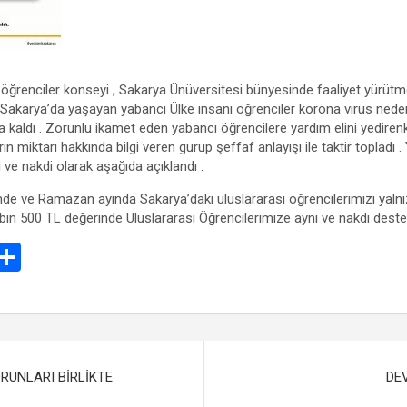
öğrenciler konseyi , Sakarya Ünüversitesi bünyesinde faaliyet yürütm
Sakarya’da yaşayan yabancı Ülke insanı öğrenciler korona virüs nedeni
kaldı . Zorunlu ikamet eden yabancı öğrencilere yardım elini yediren
rın miktarı hakkında bilgi veren gurup şeffaf anlayışı ile taktir topladı 
i ve nakdi olarak aşağıda açıklandı .
nde ve Ramazan ayında Sakarya’daki uluslararası öğrencilerimizi yalnız
bin 500 TL değerinde Uluslararası Öğrencilerimize ayni ve nakdi deste
E
S
m
h
il
ar
e
RUNLARI BİRLİKTE
DEV