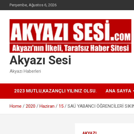
Skip
Perşembe, Ağustos 6, 2026
to
content
Akyazı Sesi
Akyazı Haberleri
2023 MUTLU,KAZANÇLI YILINIZ OLSU.
ANA SAYFA
Home
2020
Haziran
15
SAÜ YABANCI ÖĞRENCİLERİ SIKI
AKYAZI