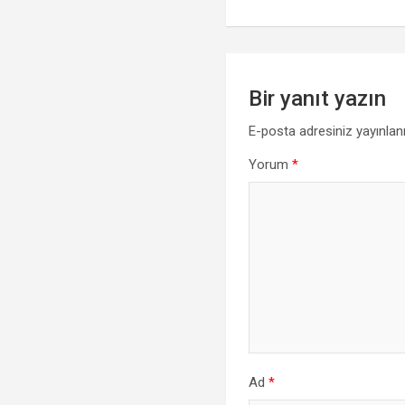
k
p
Bir yanıt yazın
E-posta adresiniz yayınla
Yorum
*
Ad
*