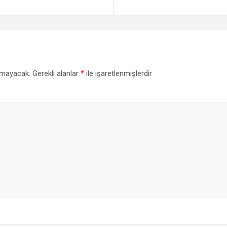
nmayacak.
Gerekli alanlar
*
ile işaretlenmişlerdir