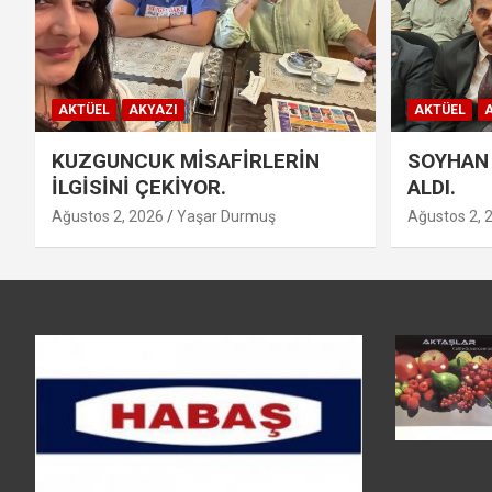
AKTÜEL
AKYAZI
AKTÜEL
A
KUZGUNCUK MİSAFİRLERİN
SOYHAN 
İLGİSİNİ ÇEKİYOR.
ALDI.
Ağustos 2, 2026
Yaşar Durmuş
Ağustos 2, 