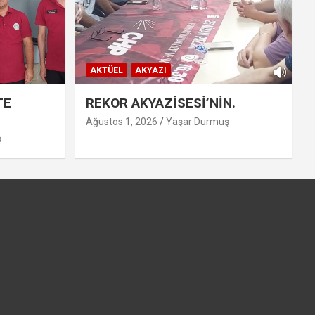
AKTÜEL
AKYAZI
TE
REKOR AKYAZİSESİ’NİN.
Ağustos 1, 2026
Yaşar Durmuş
ş