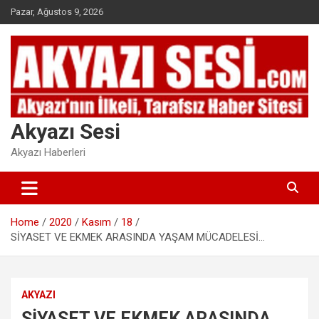
Skip
Pazar, Ağustos 9, 2026
to
content
Akyazı Sesi
Akyazı Haberleri
Home
2020
Kasım
18
SİYASET VE EKMEK ARASINDA YAŞAM MÜCADELESİ…
AKYAZI
SİYASET VE EKMEK ARASINDA