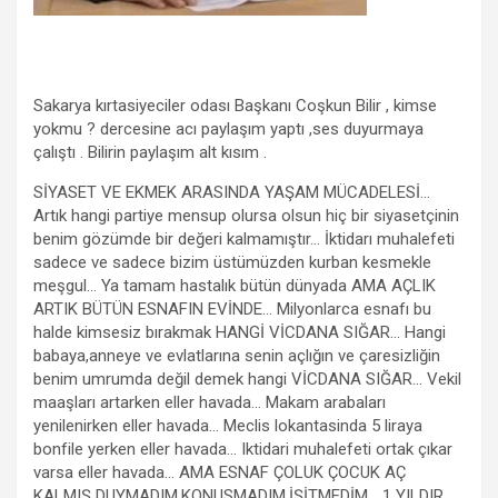
Sakarya kırtasiyeciler odası Başkanı Coşkun Bilir , kimse
yokmu ? dercesine acı paylaşım yaptı ,ses duyurmaya
çalıştı . Bilirin paylaşım alt kısım .
SİYASET VE EKMEK ARASINDA YAŞAM MÜCADELESİ…
Artık hangi partiye mensup olursa olsun hiç bir siyasetçinin
benim gözümde bir değeri kalmamıştır… İktidarı muhalefeti
sadece ve sadece bizim üstümüzden kurban kesmekle
meşgul… Ya tamam hastalık bütün dünyada AMA AÇLIK
ARTIK BÜTÜN ESNAFIN EVİNDE… Milyonlarca esnafı bu
halde kimsesiz bırakmak HANGİ VİCDANA SIĞAR… Hangi
babaya,anneye ve evlatlarına senin açlığın ve çaresizliğin
benim umrumda değil demek hangi VİCDANA SIĞAR… Vekil
maaşları artarken eller havada… Makam arabaları
yenilenirken eller havada… Meclis lokantasinda 5 liraya
bonfile yerken eller havada… Iktidari muhalefeti ortak çıkar
varsa eller havada… AMA ESNAF ÇOLUK ÇOCUK AÇ
KALMIŞ DUYMADIM,KONUSMADIM,İŞİTMEDİM… 1 YILDIR