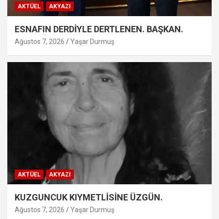
AKTÜEL
AKYAZI
ESNAFIN DERDİYLE DERTLENEN. BAŞKAN.
Ağustos 7, 2026
Yaşar Durmuş
AKTÜEL
AKYAZI
KUZGUNCUK KIYMETLİSİNE ÜZGÜN.
Ağustos 7, 2026
Yaşar Durmuş