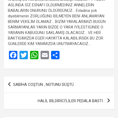
ASLINDA SİZ ESNAFI OLDURMEDINIZ ANNELERIN
BABALARIN ONURUNU ÖLDÜRDÜNÜZ… Evladına yok
diyebilmenin ZORLUĞUNU BİLMEYEN BENİ ANLAMAYAN
BENİM VEKİLİM OLAMAZ… BIZİM YARALARIMIZI BUGÜN
SARMAYANLAR YARIN BİZDE O YARA İYİLESTIGINDE O
YARANIN KABUGUNU SAKLAMIŞ OLACAGIZ… VE HER
BAKTIGIMIZDA EGER HAYATTA KALABILIRSEK BU ZOR
GUNLERDE KIM YANIMIZDA UNUTMAYACAGIZ…
F
T
W
E
S
a
wi
h
m
h
ce
tt
at
ail
ar
b
er
s
e
Yazı
SABİHA COŞTUN , NOTUNU DÜŞTÜ .
o
A
gezinmesi
o
p
HALİL BİLDİRİCİ’LİLER PEDALA BASTI .
k
p