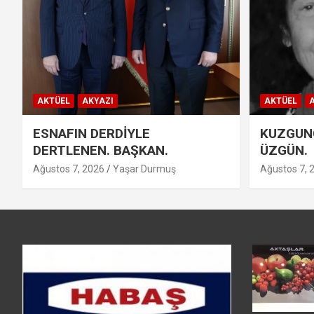
AKTÜEL
AKYAZI
AKTÜEL
A
ESNAFIN DERDİYLE
KUZGUNC
DERTLENEN. BAŞKAN.
ÜZGÜN.
Ağustos 7, 2026
Yaşar Durmuş
Ağustos 7, 