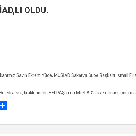
AD,LI OLDU.
kanımız Sayın Ekrem Yüce, MÜSİAD Sakarya Şube Başkanı İsmail Filiz
ediyesi iştiraklerinden BELPAŞ’ın da MÜSİAD’a üye olması için imzala
E
S
m
h
il
ar
e