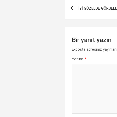
Yazı
o
A
İYİ GÜZELDE GÖRSELL
gezinmesi
o
p
k
p
Bir yanıt yazın
E-posta adresiniz yayınla
Yorum
*