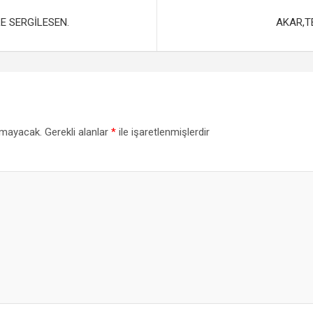
E SERGİLESEN.
AKAR,T
nmayacak.
Gerekli alanlar
*
ile işaretlenmişlerdir