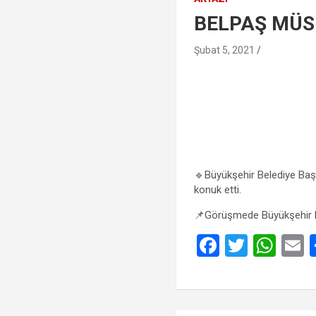
BELPAŞ MÜSİ
Şubat 5, 2021
🔹Büyükşehir Belediye Baş
konuk etti.
📌Görüşmede Büyükşehir Bel
F
T
W
a
wi
h
ce
tt
at
a
b
er
s