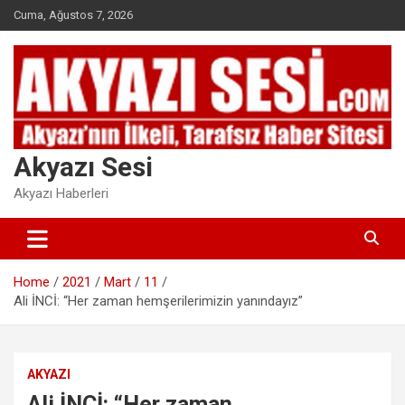
Skip
Cuma, Ağustos 7, 2026
to
content
Akyazı Sesi
Akyazı Haberleri
Home
2021
Mart
11
Ali İNCİ: “Her zaman hemşerilerimizin yanındayız”
AKYAZI
Ali İNCİ: “Her zaman