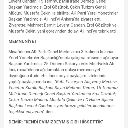
Levent Candan, 15 Temmuz Milli İrade Derneği Genel
Başkan Yardımcısı Erol Gözütok, Çekin Turizm Genel
Müdürü Mustafa Çekin ile birlikte; AK Parti Yerel Yönetimler
Başkan Yardımcısı Ali İnci‘yi Ankara’da ziyaret etti.
Ziyarette; Mehmet Demir; Levent Candan, Erol Gözütok ve
Mustafa Çekin; yeni görevinden dolayı Ali İnci’ye tebrik etti.
MEMNUNİYET
Misafirlerini AK Parti Genel Merkezi’nin 3. katında bulunan
Yerel Yönetimler Başkanlığı’ndaki çalışma ofisinde ağırlayan
Başkan Yardımcısı 25. Dönem Sakarya eski Milletvekili Ali
İnci; misafirlerini ağırlamaktan dolayı memnuniyet
duyduğunu ifade etti. İnci sosyal paylaşım sitelerinde
yaptığı paylaşımında ise; “
Katlı Pazaryeri Alışveriş Merkezi
Yönetim Kurulu Başkanı Sayın Mehmet Demir; 15 Temmuz
Milli İrade Derneği Genel Başkan Yardımcısı Erol Gözütok,
Çekin Turizm Müdürü Mustafa Çekin ve LC Haber Ajansı
Başkanı Levent Candan ziyaretimize geldiler, kendilerine
teşekkür ediyorum
” dedi.
DEMİR: “KENDİ EVİMİZDEYMİŞ GİBİ HİSSETTİK”