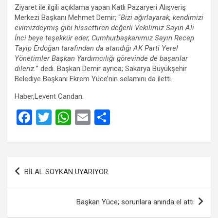
Ziyaret ile ilgili açıklama yapan Katlı Pazaryeri Alışveriş
Merkezi Başkanı Mehmet Demir; “
Bizi ağırlayarak, kendimizi
evimizdeymiş gibi hissettiren değerli Vekilimiz Sayın Ali
İnci beye teşekkür eder, Cumhurbaşkanımız Sayın Recep
Tayip Erdoğan tarafından da atandığı AK Parti Yerel
Yönetimler Başkan Yardımcılığı görevinde de başarılar
dileriz.
” dedi. Başkan Demir ayrıca; Sakarya Büyükşehir
Belediye Başkanı Ekrem Yüce’nin selamını da iletti.
Haber,Levent Candan.
F
T
W
E
S
a
wi
h
m
h
ce
tt
at
ail
ar
b
er
s
e
Yazı
BİLAL SOYKAN UYARIYOR.
o
A
gezinmesi
o
p
Başkan Yüce; sorunlara anında el attı
k
p