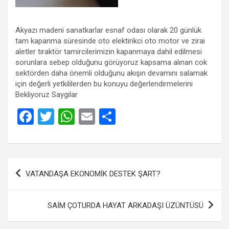
Akyazı madeni sanatkarlar esnaf odası olarak 20 günlük
tam kapanma süresinde oto elektirikci oto motor ve zirai
aletler tıraktör tamircilerimizin kapanmaya dahil edilmesi
sorunlara sebep olduğunu görüyoruz kapsama alınan cok
sektörden daha önemli olduğunu akışın devamını salamak
için değerli yetkililerden bu konuyu değerlendirmelerini
Bekliyoruz Saygılar
F
T
W
E
S
a
wi
h
m
h
ce
tt
at
ail
ar
b
er
s
e
Yazı
VATANDAŞA EKONOMİK DESTEK ŞART?
o
A
gezinmesi
o
p
SAİM ÇOTURDA HAYAT ARKADAŞI ÜZÜNTÜSÜ
k
p