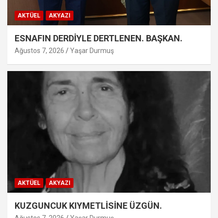
AKTÜEL
AKYAZI
ESNAFIN DERDİYLE DERTLENEN. BAŞKAN.
Ağustos 7, 2026
Yaşar Durmuş
AKTÜEL
AKYAZI
KUZGUNCUK KIYMETLİSİNE ÜZGÜN.