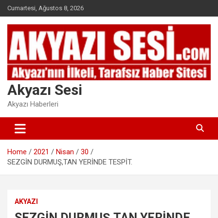
Skip
Cumartesi, Ağustos 8, 2026
to
content
Akyazı Sesi
Akyazı Haberleri
Home
2021
Nisan
30
SEZGİN DURMUŞ,TAN YERİNDE TESPİT.
AKYAZI
SEZGİN DURMUŞ,TAN YERİNDE