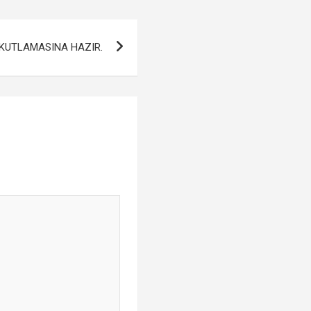
KUTLAMASINA HAZIR.