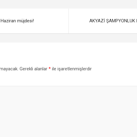
e
 Haziran müjdesi!
AKYAZİ ŞAMPYONLUK 
nmayacak.
Gerekli alanlar
*
ile işaretlenmişlerdir