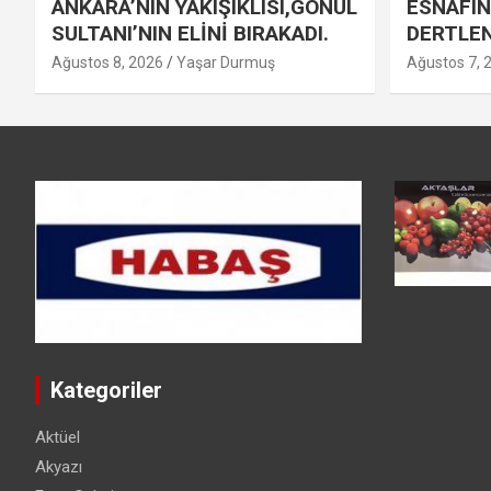
ANKARA’NIN YAKIŞIKLISI,GÖNÜL
ESNAFIN
SULTANI’NIN ELİNİ BIRAKADI.
DERTLEN
Ağustos 8, 2026
Yaşar Durmuş
Ağustos 7, 
Kategoriler
Aktüel
Akyazı