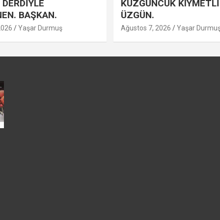
 DERDİYLE
KUZGUNCUK KIYMETLİ
EN. BAŞKAN.
ÜZGÜN.
2026
Yaşar Durmuş
Ağustos 7, 2026
Yaşar Durmu