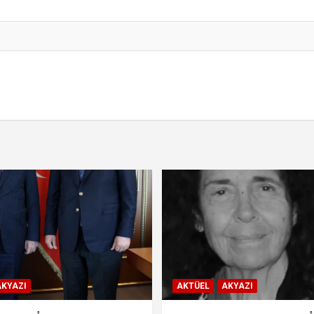
KYAZI
AKTÜEL
AKYAZI