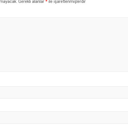
nmayacak.
Gerekli alanlar
*
ile işaretlenmişlerdir