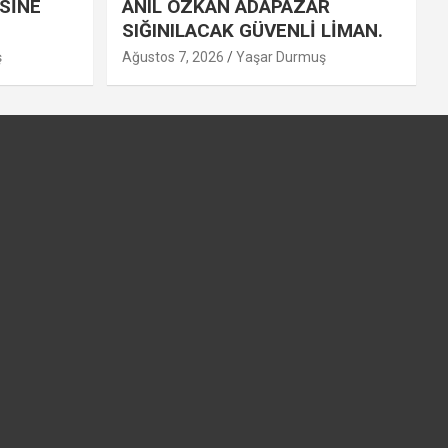
SİNE
ANIL ÖZKAN ADAPAZAR
SIĞINILACAK GÜVENLİ LİMAN.
ş
Ağustos 7, 2026
Yaşar Durmuş