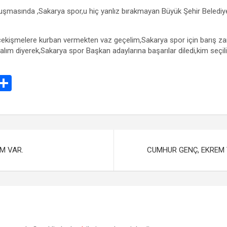
asında ,Sakarya spor,u hiç yanlız bırakmayan Büyük Şehir Belediy
çekişmelere kurban vermekten vaz geçelim,Sakarya spor için barış za
m diyerek,Sakarya spor Başkan adaylarına başarılar diledi,kim seçili
E
S
m
h
il
ar
e
M VAR.
CUMHUR GENÇ, EKREM 