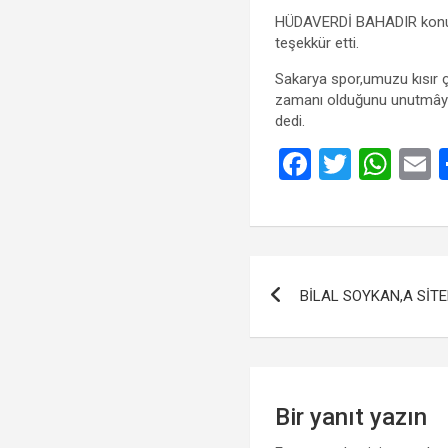
HÜDAVERDİ BAHADIR konuşm
teşekkür etti.
Sakarya spor,umuzu kısır 
zamanı olduğunu unutmâyalı
dedi.
F
T
W
a
wi
h
ce
tt
at
a
b
er
s
Yazı
o
A
BİLAL SOYKAN,A SİTE
gezinmesi
o
p
k
p
Bir yanıt yazın