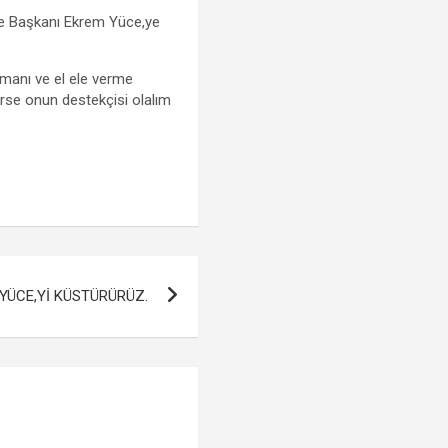
e Başkanı Ekrem Yüce,ye
manı ve el ele verme
rse onun destekçisi olalım
YÜCE,Yİ KÜSTÜRÜRÜZ.