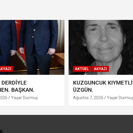
KYAZI
AKTÜEL
AKYAZI
 DERDİYLE
KUZGUNCUK KIYMETLİ
EN. BAŞKAN.
ÜZGÜN.
2026
Yaşar Durmuş
Ağustos 7, 2026
Yaşar Durmu