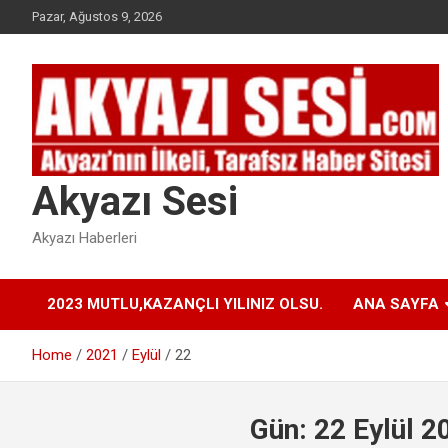
Skip
Pazar, Ağustos 9, 2026
to
content
Akyazı Sesi
Akyazı Haberleri
2023 MUTLU,KAZANÇLI YILINIZ OLSU.
ANA SAYFA
Home
2021
Eylül
22
Gün:
22 Eylül 2