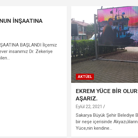
NUN İNŞAATINA
ŞAATINA BAŞLANDI İlçemiz
ever insanımız Dr. Zekeriye
ilen…
AKTÜEL
EKREM YÜCE BİR OLU
AŞARIZ.
Eylül 22, 2021
Sakarya Büyük Şehir Belediye 
bir neşe içerisinde Akyazı,lılar
Yüce,nin kendine…