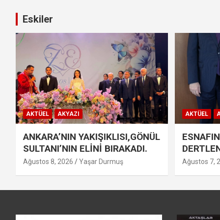
Eskiler
AKTÜEL
AKYAZI
AKTÜEL
A
ANKARA’NIN YAKIŞIKLISI,GÖNÜL
ESNAFIN
SULTANI’NIN ELİNİ BIRAKADI.
DERTLEN
Ağustos 8, 2026
Yaşar Durmuş
Ağustos 7, 