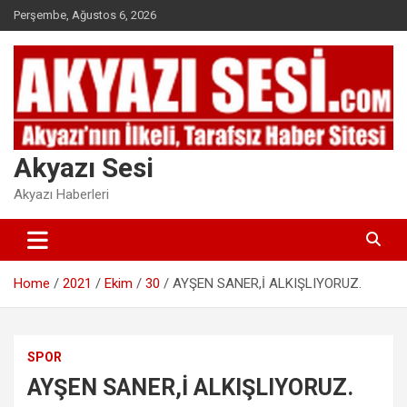
Skip
Perşembe, Ağustos 6, 2026
to
content
Akyazı Sesi
Akyazı Haberleri
Home
2021
Ekim
30
AYŞEN SANER,İ ALKIŞLIYORUZ.
SPOR
AYŞEN SANER,İ ALKIŞLIYORUZ.