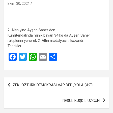
Ekim 30, 2021
2. Altın yine Ayşen Saner den.
Kumitendalında minik bayan 34 kg da Ayşen Saner
rakiplerini yenerek 2. Altın madalyasını kazandı.
Tebrikler
F
T
W
E
S
a
wi
h
m
h
ce
tt
at
ail
ar
b
er
s
e
Yazı
ZEKİ ÖZTÜRK DEMOKRASİ VAR DEDİ,YOLA ÇIKTI.
o
A
gezinmesi
o
p
RESÜL KUŞDİL ÜZGÜN.
k
p