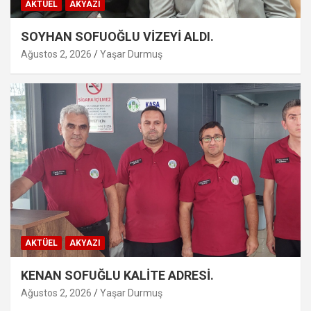
AKTÜEL
AKYAZI
SOYHAN SOFUOĞLU VİZEYİ ALDI.
Ağustos 2, 2026
Yaşar Durmuş
AKTÜEL
AKYAZI
KENAN SOFUĞLU KALİTE ADRESİ.
Ağustos 2, 2026
Yaşar Durmuş