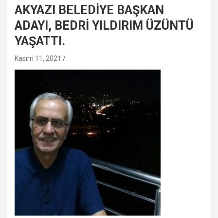
AKYAZI BELEDİYE BAŞKAN
ADAYI, BEDRİ YILDIRIM ÜZÜNTÜ
YAŞATTI.
Kasım 11, 2021