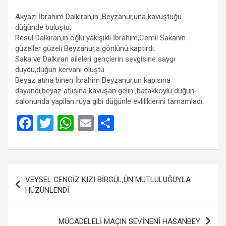
Akyazı İbrahim Dalkıran,ın ,Beyzanur,una kavuştuğu
düğünde buluştu.
Resul Dalkıran,ın oğlu yakışıkli İbrahim,Cemil Sakanın
güzeller güzeli Beyzanur,a gönlünü kaptırdı.
Saka ve Dalkıran aileleri gençlerin sevgisine saygı
duydu,düğün kervanı oluştü.
Beyaz atına binen İbrahim Beyzanur,un kapısına
dayandı,beyaz atlısına kavuşan gelin ,batakköylü düğün
salonunda yapilan rüya gibi düğünle evliliklerini tamamladı.
F
T
W
E
S
a
wi
h
m
h
ce
tt
at
ail
ar
b
er
s
e
Yazı
VEYSEL CENGİZ KIZI BİRGÜL,ÜN MUTLULUĞUYLA
o
A
gezinmesi
HÜZÜNLENDİ.
o
p
k
p
MÜCADELELİ MAÇIN SEVİNENİ HASANBEY.