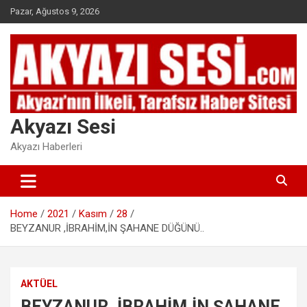
Skip
Pazar, Ağustos 9, 2026
to
content
Akyazı Sesi
Akyazı Haberleri
Home
2021
Kasım
28
BEYZANUR ,İBRAHİM,İN ŞAHANE DÜĞÜNÜ..
AKTÜEL
BEYZANUR ,İBRAHİM,İN ŞAHANE