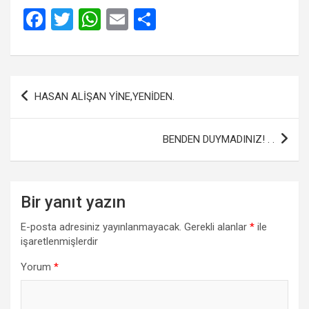
F
T
W
E
S
a
wi
h
m
h
ce
tt
at
ail
ar
b
er
s
e
Yazı
HASAN ALİŞAN YİNE,YENİDEN.
o
A
gezinmesi
o
p
BENDEN DUYMADINIZ! . .
k
p
Bir yanıt yazın
E-posta adresiniz yayınlanmayacak.
Gerekli alanlar
*
ile
işaretlenmişlerdir
Yorum
*