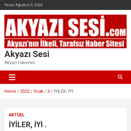
Skip
Pazar, Ağustos 9, 2026
to
content
Akyazı Sesi
Akyazı Haberleri
Home
2022
Ocak
3
İYİLER, İYİ .
AKTÜEL
İYİLER, İYİ .