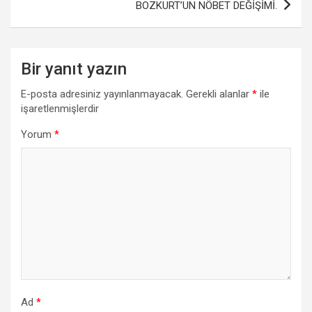
BOZKURT’UN NÖBET DEĞİŞİMİ.
k
p
Bir yanıt yazın
E-posta adresiniz yayınlanmayacak.
Gerekli alanlar
*
ile
işaretlenmişlerdir
Yorum
*
Ad
*