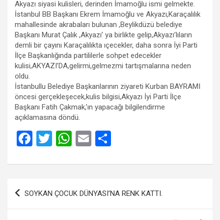
Akyazı siyasi kulisleri, derinden İmamoğlu ismi gelmekte.
İstanbul BB Başkanı Ekrem İmamoğlu ve Akyazı,Karaçalılık
mahallesinde akrabaları bulunan ,Beylikdüzü belediye
Başkanı Murat Çalık ,Akyazı’ ya birlikte gelip,Akyazı’lıların
demli bir çayını Karaçalılıkta ıçecekler, daha sonra İyi Parti
İlçe Başkanlığında partililerle sohpet edecekler
kulisi,AKYAZI’DA,gelirmi,gelmezmi tartışmalarına neden
oldu.
İstanbullu Belediye Başkanlarının ziyareti Kurban BAYRAMI
öncesi gerçekleşecek,kulis bilgisi,Akyazı İyi Parti İlçe
Başkanı Fatih Çakmak,’ın yapacağı bilgilendirme
açıklamasına döndü.
F
T
W
E
S
a
wi
h
m
h
ce
tt
at
ail
ar
b
er
s
e
Yazı
SOYKAN ÇOCUK DÜNYASI’NA RENK KATTI.
o
A
gezinmesi
o
p