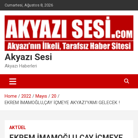
Skip
Cumartesi, Ağustos 8, 2026
to
content
Akyazı Sesi
Akyazı Haberleri
Home
2022
Mayıs
20
EKREM İMAMOĞLU,ÇAY İÇMEYE AKYAZI’YAMI GELECEK !
AKTÜEL
EKREM İMAMOĞLU,ÇAY İÇMEYE