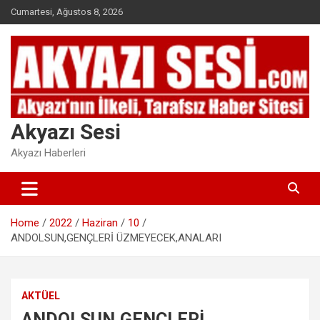
Skip
Cumartesi, Ağustos 8, 2026
to
content
Akyazı Sesi
Akyazı Haberleri
Home
2022
Haziran
10
ANDOLSUN,GENÇLERİ ÜZMEYECEK,ANALARI
AKTÜEL
ANDOLSUN,GENÇLERİ