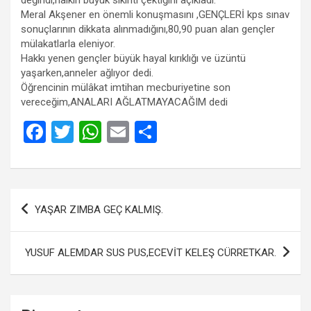
Meral Akşener en önemli konuşmasını ,GENÇLERİ kps sınav
sonuçlarının dikkata alınmadığını,80,90 puan alan gençler
mülakatlarla eleniyor.
Hakkı yenen gençler büyük hayal kırıklığı ve üzüntü
yaşarken,anneler ağlıyor dedi.
Öğrencinin mülâkat imtihan mecburiyetine son
vereceğim,ANALARI AĞLATMAYACAĞIM dedi
F
T
W
E
S
a
wi
h
m
h
ce
tt
at
ail
ar
b
er
s
e
Yazı
YAŞAR ZIMBA GEÇ KALMIŞ.
o
A
gezinmesi
o
p
YUSUF ALEMDAR SUS PUS,ECEVİT KELEŞ CÜRRETKAR.
k
p