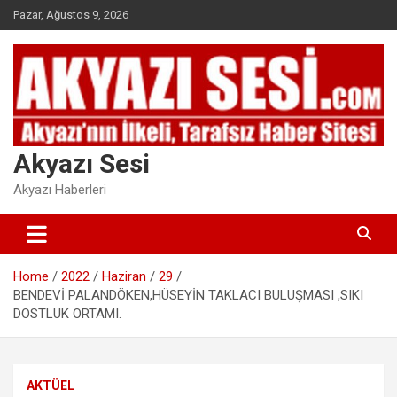
Skip
Pazar, Ağustos 9, 2026
to
content
Akyazı Sesi
Akyazı Haberleri
Home
2022
Haziran
29
BENDEVİ PALANDÖKEN,HÜSEYİN TAKLACI BULUŞMASI ,SIKI
DOSTLUK ORTAMI.
AKTÜEL