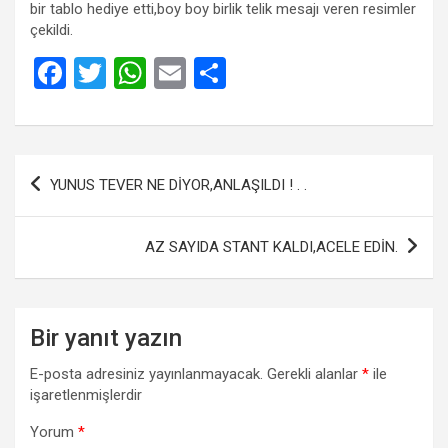
bir tablo hediye etti,boy boy birlik telik mesajı veren resimler
çekildi.
F
T
W
E
S
a
wi
h
m
h
ce
tt
at
ail
ar
b
er
s
e
Yazı
YUNUS TEVER NE DİYOR,ANLAŞILDI ! . .
o
A
gezinmesi
o
p
AZ SAYIDA STANT KALDI,ACELE EDİN.
k
p
Bir yanıt yazın
E-posta adresiniz yayınlanmayacak.
Gerekli alanlar
*
ile
işaretlenmişlerdir
Yorum
*