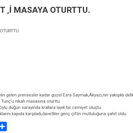
T ,İ MASAYA OTURTTU.
 OTURTTU.
lin gelen prensesler kadar güzel Esra Saymak,Akyazı,nın yakışıklı deli
 Tunç’u nikah masasına oturttu.
ylü düğün sarayında krallara layık bir cemiyet oluştu.
ını kapıda karşıladı,davetliler genç çiftin mutluluğuna şahit oldu.
E
S