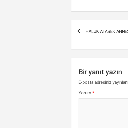
a
wi
h
ce
tt
at
a
b
er
s
Yazı
o
A
HALUK ATABEK ANNES
gezinmesi
o
p
k
p
Bir yanıt yazın
E-posta adresiniz yayınla
Yorum
*