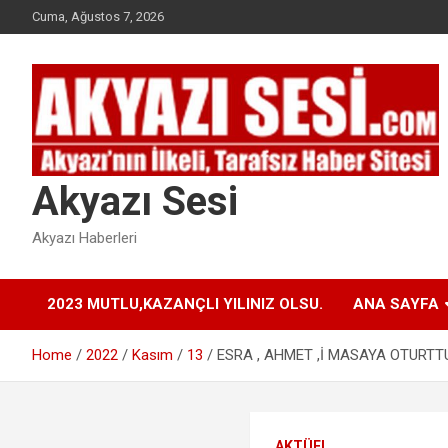
Skip
Cuma, Ağustos 7, 2026
to
content
Akyazı Sesi
Akyazı Haberleri
2023 MUTLU,KAZANÇLI YILINIZ OLSU.
ANA SAYFA
Home
2022
Kasım
13
ESRA , AHMET ,İ MASAYA OTURTT
AKTÜEL