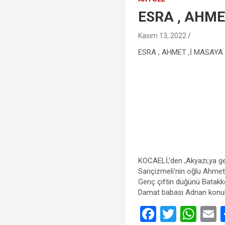
ESRA , AHME
Kasım 13, 2022
ESRA , AHMET ,İ MASAYA
KOCAELİ,’den ,Akyazı,ya ge
Sarıçizmeli’nin oğlu Ahmet
Genç çiftin düğünü Batakkö
Damat babası Adnan konuklar
F
T
W