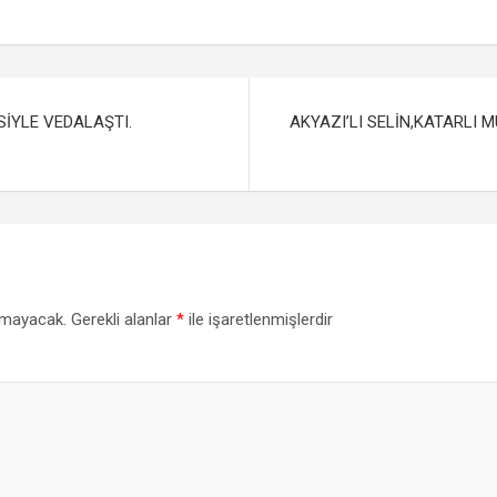
m
h
il
ar
e
İYLE VEDALAŞTI.
AKYAZI’LI SELİN,KATARLI 
nmayacak.
Gerekli alanlar
*
ile işaretlenmişlerdir