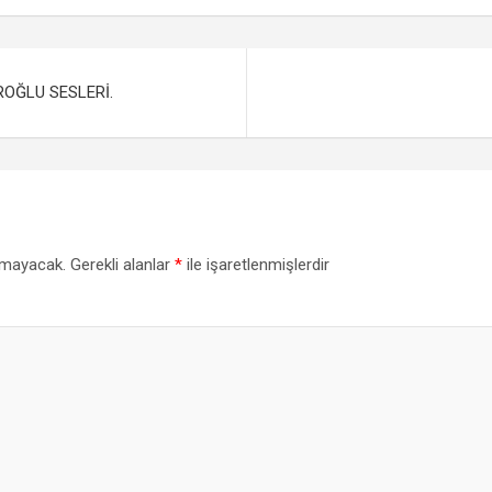
il
ar
e
ROĞLU SESLERİ.
nmayacak.
Gerekli alanlar
*
ile işaretlenmişlerdir