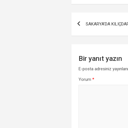
ce
tt
at
a
b
er
s
Yazı
o
A
SAKARYA’DA KILIÇDA
gezinmesi
o
p
k
p
Bir yanıt yazın
E-posta adresiniz yayınla
Yorum
*