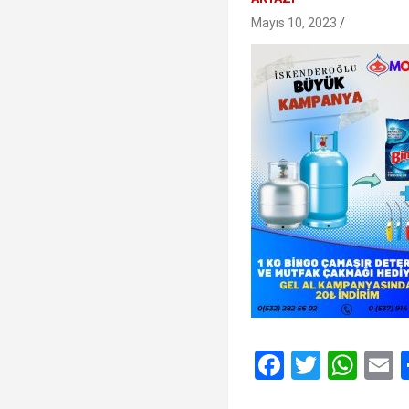
Mayıs 10, 2023
F
T
W
a
wi
h