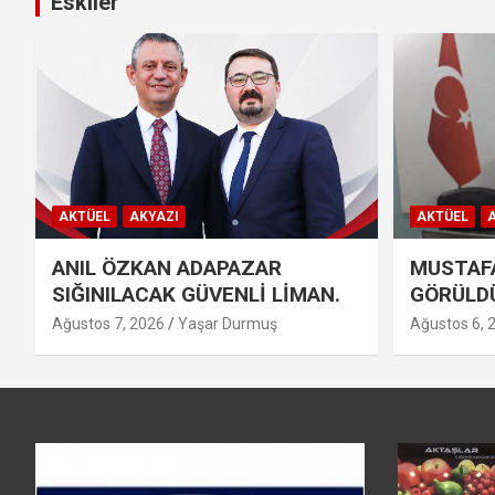
Eskiler
AKTÜEL
AKYAZI
AKTÜEL
A
ANIL ÖZKAN ADAPAZAR
MUSTAFA
SIĞINILACAK GÜVENLİ LİMAN.
GÖRÜLD
Ağustos 7, 2026
Yaşar Durmuş
Ağustos 6, 