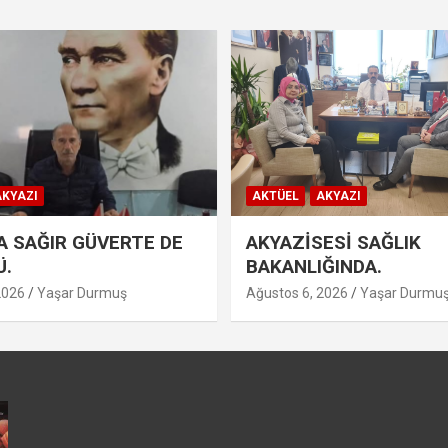
KYAZI
AKTÜEL
AKYAZI
 SAĞIR GÜVERTE DE
AKYAZİSESİ SAĞLIK
Ü.
BAKANLIĞINDA.
2026
Yaşar Durmuş
Ağustos 6, 2026
Yaşar Durmu