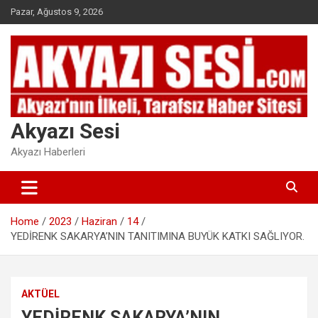
Skip
Pazar, Ağustos 9, 2026
to
content
Akyazı Sesi
Akyazı Haberleri
Home
2023
Haziran
14
YEDİRENK SAKARYA’NIN TANITIMINA BUYÜK KATKI SAĞLIYOR.
AKTÜEL
YEDİRENK SAKARYA’NIN