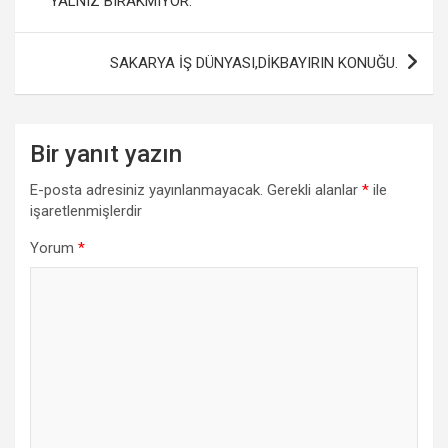
YALNIZ BIRAKMIYOR.
o
p
k
p
SAKARYA İŞ DÜNYASI,DİKBAYIRIN KONUĞU.
Bir yanıt yazın
E-posta adresiniz yayınlanmayacak.
Gerekli alanlar
*
ile
işaretlenmişlerdir
Yorum
*