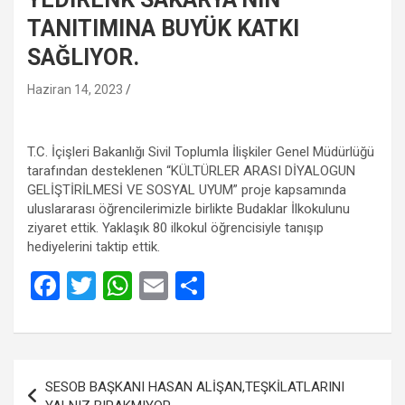
TANITIMINA BUYÜK KATKI
SAĞLIYOR.
Haziran 14, 2023
T.C. İçişleri Bakanlığı Sivil Toplumla İlişkiler Genel Müdürlüğü
tarafından desteklenen “KÜLTÜRLER ARASI DİYALOGUN
GELİŞTİRİLMESİ VE SOSYAL UYUM” proje kapsamında
uluslararası öğrencilerimizle birlikte Budaklar İlkokulunu
ziyaret ettik. Yaklaşık 80 ilkokul öğrencisiyle tanışıp
hediyelerini taktip ettik.
F
T
W
E
S
a
wi
h
m
h
ce
tt
at
ail
ar
b
er
s
e
Yazı
SESOB BAŞKANI HASAN ALİŞAN,TEŞKİLATLARINI
o
A
gezinmesi