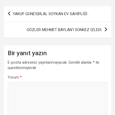
ce
tt
at
ail
ar
b
er
s
e
Yazı
YAKUP GÜNEY,BİLAL SOYKAN EV SAHİPLİĞİ .
o
A
gezinmesi
o
p
GÖZLER MEHMET BAYLAN’I SONKEZ İZLEDİ.
k
p
Bir yanıt yazın
E-posta adresiniz yayınlanmayacak.
Gerekli alanlar
*
ile
işaretlenmişlerdir
Yorum
*