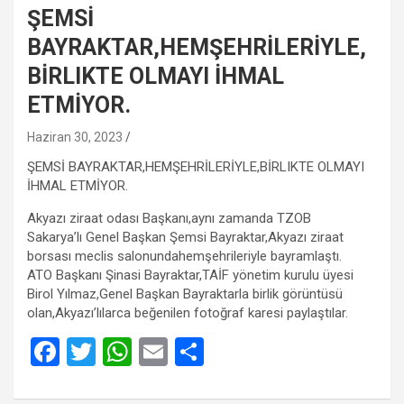
ŞEMSİ
BAYRAKTAR,HEMŞEHRİLERİYLE,
BİRLIKTE OLMAYI İHMAL
ETMİYOR.
Haziran 30, 2023
ŞEMSİ BAYRAKTAR,HEMŞEHRİLERİYLE,BİRLIKTE OLMAYI
İHMAL ETMİYOR.
Akyazı ziraat odası Başkanı,aynı zamanda TZOB
Sakarya’lı Genel Başkan Şemsi Bayraktar,Akyazı ziraat
borsası meclis salonundahemşehrileriyle bayramlaştı.
ATO Başkanı Şinasi Bayraktar,TAİF yönetim kurulu üyesi
Birol Yılmaz,Genel Başkan Bayraktarla birlik görüntüsü
olan,Akyazı’lılarca beğenilen fotoğraf karesi paylaştılar.
F
T
W
E
S
a
wi
h
m
h