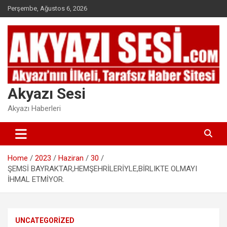
Skip
Perşembe, Ağustos 6, 2026
to
content
Akyazı Sesi
Akyazı Haberleri
Home
2023
Haziran
30
ŞEMSİ BAYRAKTAR,HEMŞEHRİLERİYLE,BİRLIKTE OLMAYI
İHMAL ETMİYOR.
UNCATEGORIZED