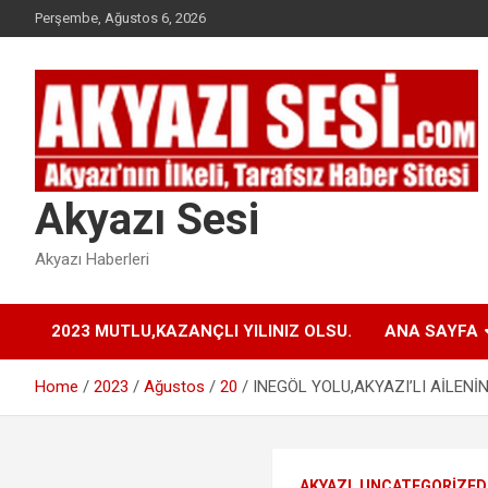
Skip
Perşembe, Ağustos 6, 2026
to
content
Akyazı Sesi
Akyazı Haberleri
2023 MUTLU,KAZANÇLI YILINIZ OLSU.
ANA SAYFA
Home
2023
Ağustos
20
INEGÖL YOLU,AKYAZI’LI AİLENİN
AKYAZI
UNCATEGORIZED