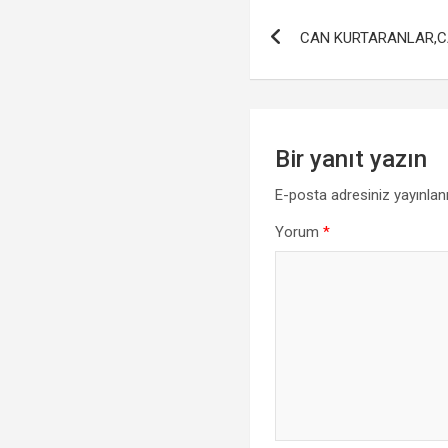
b
er
s
Yazı
o
A
CAN KURTARANLAR,C
gezinmesi
o
p
k
p
Bir yanıt yazın
E-posta adresiniz yayınla
Yorum
*