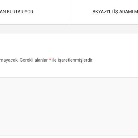
e
AN KURTARIYOR.
AKYAZI’LI İŞ ADAMI 
nmayacak.
Gerekli alanlar
*
ile işaretlenmişlerdir