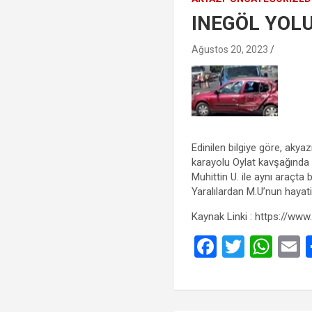
INEGÖL YOLU
Ağustos 20, 2023
Edinilen bilgiye göre, aky
karayolu Oylat kavşağında
Muhittin U. ile aynı araçta 
Yaralılardan M.U’nun hayati
Kaynak Linki : https://www
F
T
W
a
wi
h
ce
tt
at
a