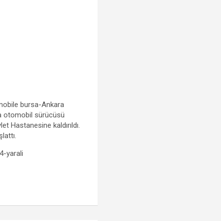
tomobile bursa-Ankara
da otomobil sürücüsü
let Hastanesine kaldırıldı.
lattı.
4-yarali