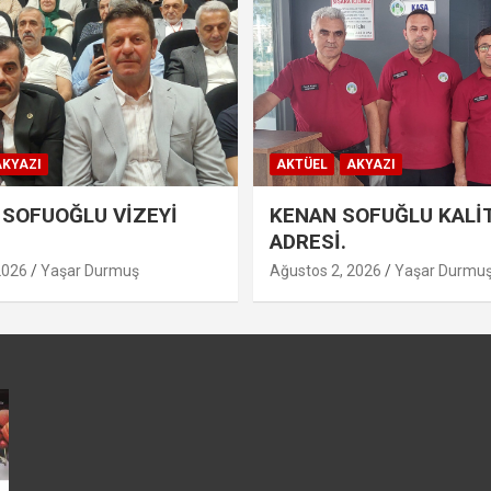
KYAZI
AKTÜEL
AKYAZI
SOFUOĞLU VİZEYİ
KENAN SOFUĞLU KALİ
ADRESİ.
2026
Yaşar Durmuş
Ağustos 2, 2026
Yaşar Durmu