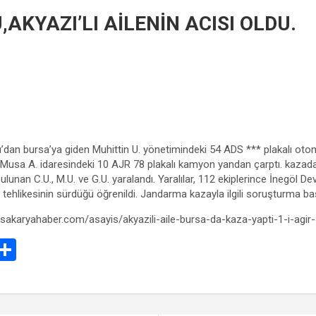
,AKYAZI’LI AİLENİN ACISI OLDU.
azı’dan bursa’ya giden Muhittin U. yönetimindeki 54 ADS *** plakalı o
 Musa A. idaresindeki 10 AJR 78 plakalı kamyon yandan çarptı. kaza
bulunan C.U., M.U. ve G.U. yaralandı. Yaralılar, 112 ekiplerince İnegöl Dev
 tehlikesinin sürdüğü öğrenildi. Jandarma kazayla ilgili soruşturma baş
.sakaryahaber.com/asayis/akyazili-aile-bursa-da-kaza-yapti-1-i-agir-
E
S
m
h
il
ar