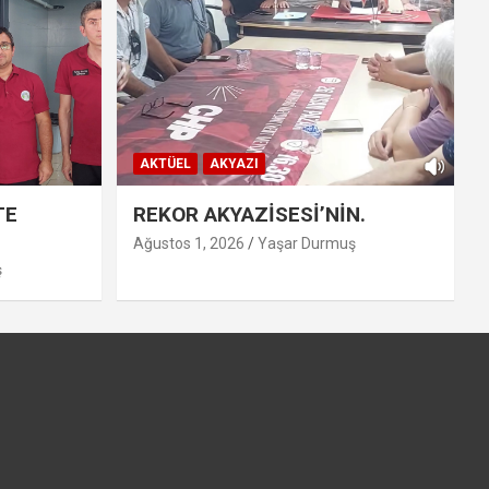
AKTÜEL
AKYAZI
TE
REKOR AKYAZİSESİ’NİN.
Ağustos 1, 2026
Yaşar Durmuş
ş