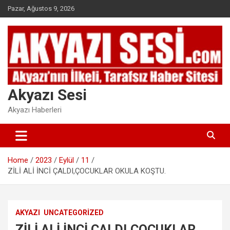
Skip
Pazar, Ağustos 9, 2026
to
content
Akyazı Sesi
Akyazı Haberleri
Home
2023
Eylül
11
ZİLİ ALİ İNCİ ÇALDI,ÇOCUKLAR OKULA KOŞTU.
AKYAZI
UNCATEGORIZED
ZİLİ ALİ İNCİ ÇALDI,ÇOCUKLAR