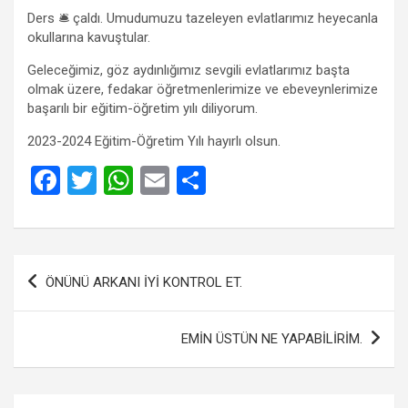
Ders 🛎 çaldı. Umudumuzu tazeleyen evlatlarımız heyecanla
okullarına kavuştular.
Geleceğimiz, göz aydınlığımız sevgili evlatlarımız başta
olmak üzere, fedakar öğretmenlerimize ve ebeveynlerimize
başarılı bir eğitim-öğretim yılı diliyorum.
2023-2024 Eğitim-Öğretim Yılı hayırlı olsun.
F
T
W
E
S
a
wi
h
m
h
ce
tt
at
ail
ar
b
er
s
e
Yazı
ÖNÜNÜ ARKANI İYİ KONTROL ET.
o
A
gezinmesi
o
p
EMİN ÜSTÜN NE YAPABİLİRİM.
k
p