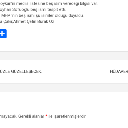
oykan’ın meclis listesine beş isim vereceği bilgisi var.
yhan Sofuoğlu beş ismi tespit etti.
n MHP ‘nin beş ismi şu isimler olduğu duyuldu.
a Çakır,Ahmet Çetin Burak Öz
E
S
m
h
il
ar
e
YÜZLE GÜZELLEŞECEK.
HÜDAVERD
nmayacak.
Gerekli alanlar
*
ile işaretlenmişlerdir