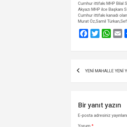
Cumhur ittifakı MHP Bilal S
Akyazı MHP ilce Başkanı So
Cumhur ittifakı kanadı ola
Murat Öz,Samil Türkan,Sef
F
T
W
a
wi
h
ce
tt
at
a
b
er
s
Yazı
o
A
YENİ MAHALLE YENİ 
gezinmesi
o
p
k
p
Bir yanıt yazın
E-posta adresiniz yayınla
Yorum
*