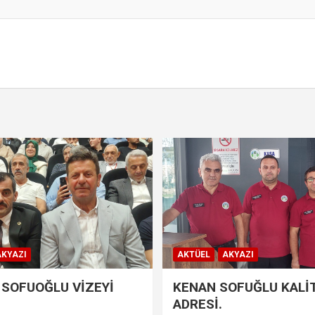
KYAZI
AKTÜEL
AKYAZI
SOFUOĞLU VİZEYİ
KENAN SOFUĞLU KALİ
ADRESİ.