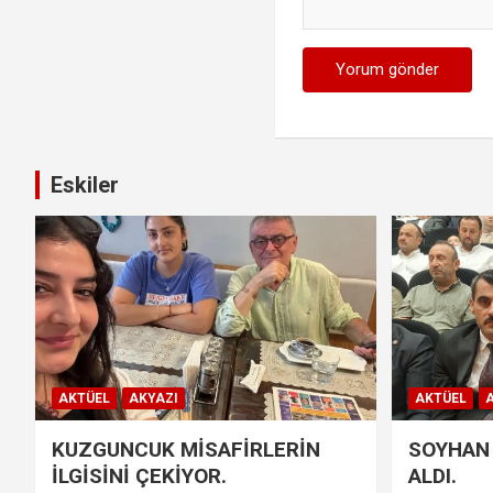
Eskiler
AKTÜEL
AKYAZI
AKTÜEL
A
KUZGUNCUK MİSAFİRLERİN
SOYHAN 
İLGİSİNİ ÇEKİYOR.
ALDI.