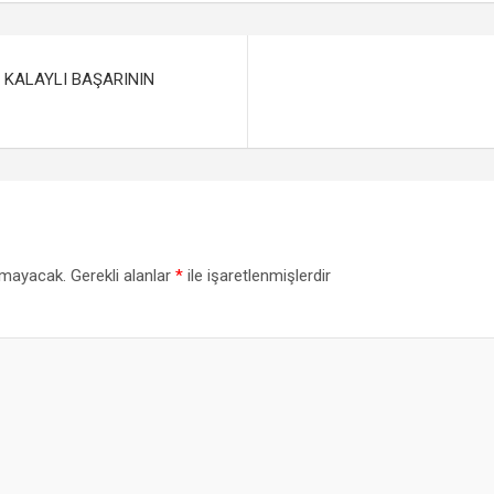
il
ar
e
 KALAYLI BAŞARININ
nmayacak.
Gerekli alanlar
*
ile işaretlenmişlerdir