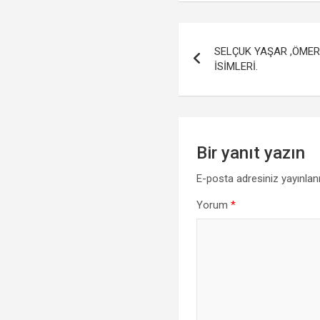
ce
tt
at
a
b
er
s
Yazı
o
A
SELÇUK YAŞAR ,ÖMER
gezinmesi
o
p
İSİMLERİ.
k
p
Bir yanıt yazın
E-posta adresiniz yayınla
Yorum
*