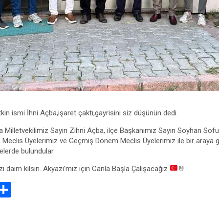
n ismi İhni Açba,işaret çaktı,gayrisini siz düşünün dedi.
illetvekilimiz Sayın Zihni Açba, ilçe Başkanımız Sayın Soyhan Sof
i, Meclis Üyelerimiz ve Geçmiş Dönem Meclis Üyelerimiz ile bir araya 
elerde bulundular.
mizi daim kılsın. Akyazı’mız için Canla Başla Çalışacağız
🤘
E
S
m
h