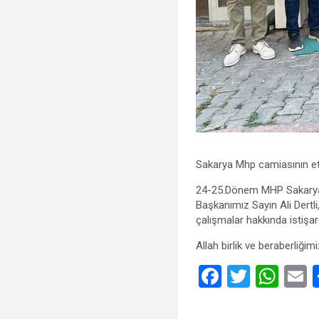
Sakarya Mhp camiasının etki
24-25.Dönem MHP Sakarya M
Başkanımız Sayın Ali Dertl
çalışmalar hakkında istişar
Allah birlik ve beraberliği
F
T
W
a
wi
h