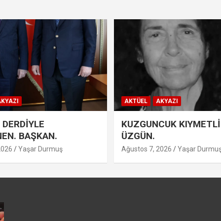
KYAZI
AKTÜEL
AKYAZI
 DERDİYLE
KUZGUNCUK KIYMETLİ
EN. BAŞKAN.
ÜZGÜN.
2026
Yaşar Durmuş
Ağustos 7, 2026
Yaşar Durmu