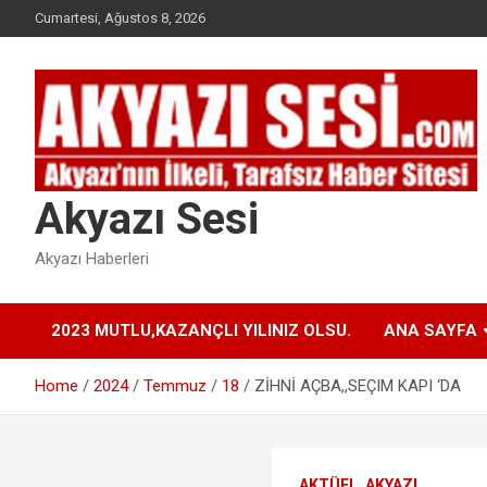
Skip
Cumartesi, Ağustos 8, 2026
to
content
Akyazı Sesi
Akyazı Haberleri
2023 MUTLU,KAZANÇLI YILINIZ OLSU.
ANA SAYFA
Home
2024
Temmuz
18
ZİHNİ AÇBA,,SEÇIM KAPI ‘DA
AKTÜEL
AKYAZI