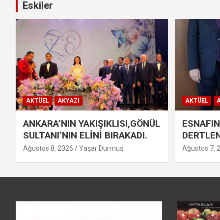
Eskiler
AKTÜEL
AKYAZI
AKTÜEL
A
ANKARA’NIN YAKIŞIKLISI,GÖNÜL
ESNAFIN
SULTANI’NIN ELİNİ BIRAKADI.
DERTLEN
Ağustos 8, 2026
Yaşar Durmuş
Ağustos 7, 