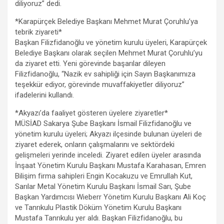
diliyoruz” dedi.
*Karapürçek Belediye Başkanı Mehmet Murat Çoruhlu’ya
tebrik ziyareti*
Başkan Filizfidanoğlu ve yönetim kurulu üyeleri, Karapürçek
Belediye Başkanı olarak seçilen Mehmet Murat Çoruhlu’yu
da ziyaret etti. Yeni görevinde başarılar dileyen
Filizfidanoğlu, “Nazik ev sahipliği için Sayın Başkanımıza
teşekkür ediyor, görevinde muvaffakiyetler diliyoruz”
ifadelerini kullandı.
*Akyazı’da faaliyet gösteren üyelere ziyaretler*
MÜSİAD Sakarya Şube Başkanı İsmail Filizfidanoğlu ve
yönetim kurulu üyeleri; Akyazı ilçesinde bulunan üyeleri de
ziyaret ederek, onların çalışmalarını ve sektördeki
gelişmeleri yerinde inceledi. Ziyaret edilen üyeler arasında
İnşaat Yönetim Kurulu Başkanı Mustafa Karahasan, Emren
Bilişim firma sahipleri Engin Kocakuzu ve Emrullah Kut,
Sarılar Metal Yönetim Kurulu Başkanı İsmail Sarı, Şube
Başkan Yardımcısı Wieberr Yönetim Kurulu Başkanı Ali Koç
ve Tanrıkulu Plastik Döküm Yönetim Kurulu Başkanı
Mustafa Tanrıkulu yer aldı. Başkan Filizfidanoğlu, bu