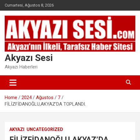
Skip
Cumartesi, Ağustos 8, 2026
to
content
Akyazı Sesi
Akyazı Haberleri
Home
2024
Ağustos
7
FİLİZFİDANOĞLU,AKYAZ’DA TOPLANDI.
AKYAZI
UNCATEGORIZED
FİLİZFİDANOĞLU,AKYAZ’DA