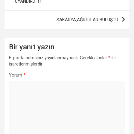
o
p
UYANDIRDI ! !
k
p
SAKARYA,AĞRILILAR BULUŞTU.
Bir yanıt yazın
E-posta adresiniz yayınlanmayacak.
Gerekli alanlar
*
ile
işaretlenmişlerdir
Yorum
*