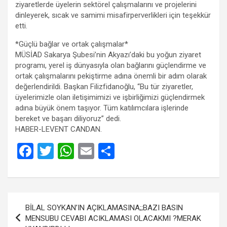
ziyaretlerde üyelerin sektörel çalışmalarını ve projelerini
dinleyerek, sıcak ve samimi misafirperverlikleri için teşekkür
etti.
*Güçlü bağlar ve ortak çalışmalar*
MÜSİAD Sakarya Şubesi’nin Akyazı’daki bu yoğun ziyaret
programı, yerel iş dünyasıyla olan bağlarını güçlendirme ve
ortak çalışmalarını pekiştirme adına önemli bir adım olarak
değerlendirildi. Başkan Filizfidanoğlu, “Bu tür ziyaretler,
üyelerimizle olan iletişimimizi ve işbirliğimizi güçlendirmek
adına büyük önem taşıyor. Tüm katılımcılara işlerinde
bereket ve başarı diliyoruz” dedi.
HABER-LEVENT CANDAN.
F
T
W
E
S
a
wi
h
m
h
ce
tt
at
ail
ar
b
er
s
e
Yazı
BİLAL SOYKAN’IN AÇIKLAMASINA;;BAZI BASIN
o
A
gezinmesi
MENSUBU CEVABI ACIKLAMASI OLACAKMI ?MERAK