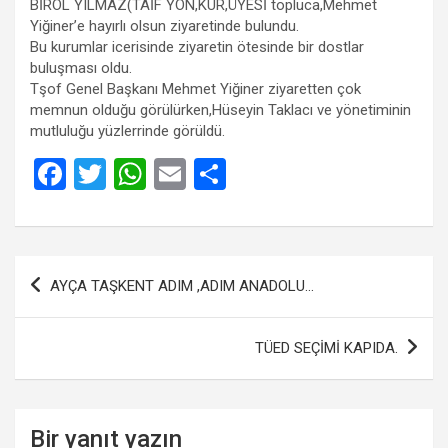
BİROL YILMAZ(TAİF YÖN,KUR,ÜYESİ topluca,Mehmet
Yiğiner’e hayırlı olsun ziyaretinde bulundu.
Bu kurumlar icerisinde ziyaretin ötesinde bir dostlar
buluşması oldu.
Tşof Genel Başkanı Mehmet Yiğiner ziyaretten çok
memnun olduğu görülürken,Hüseyin Taklacı ve yönetiminin
mutluluğu yüzlerrinde görüldü.
F
T
W
E
S
a
wi
h
m
h
ce
tt
at
ail
ar
b
er
s
e
Yazı
AYÇA TAŞKENT ADIM ,ADIM ANADOLU…
o
A
gezinmesi
o
p
TÜED SEÇİMİ KAPIDA.
k
p
Bir yanıt yazın