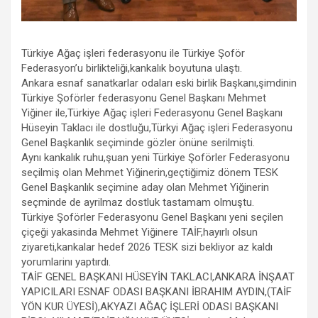
Türkiye Ağaç işleri federasyonu ile Türkiye Şoför
Federasyon’u birlikteliği,kankalık boyutuna ulaştı.
Ankara esnaf sanatkarlar odaları eski birlik Başkanı,şimdinin
Türkiye Şoförler federasyonu Genel Başkanı Mehmet
Yiğiner ile,Türkiye Ağaç işleri Federasyonu Genel Başkanı
Hüseyin Taklacı ile dostluğu,Türkyi Ağaç işleri Federasyonu
Genel Başkanlık seçiminde gözler önüne serilmişti.
Aynı kankalık ruhu,şuan yeni Türkiye Şoförler Federasyonu
seçilmiş olan Mehmet Yiğinerin,geçtiğimiz dönem TESK
Genel Başkanlık seçimine aday olan Mehmet Yiğinerin
seçminde de ayrilmaz dostluk tastamam olmuştu.
Türkiye Şoförler Federasyonu Genel Başkanı yeni seçilen
çiçeği yakasinda Mehmet Yiğinere TAİF,hayırlı olsun
ziyareti,kankalar hedef 2026 TESK sizi bekliyor az kaldı
yorumlarinı yaptırdı.
TAİF GENEL BAŞKANI HÜSEYİN TAKLACI,ANKARA İNŞAAT
YAPICILARI ESNAF ODASI BAŞKANI İBRAHIM AYDIN,(TAİF
YÖN KUR ÜYESİ),AKYAZI AĞAÇ İŞLERİ ODASI BAŞKANI