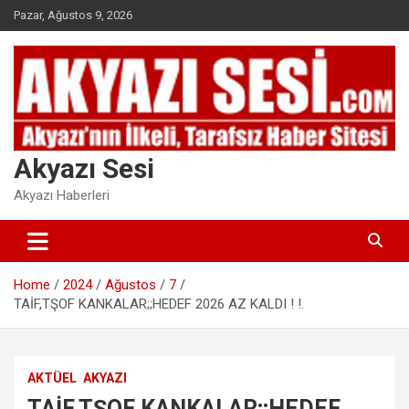
Skip
Pazar, Ağustos 9, 2026
to
content
Akyazı Sesi
Akyazı Haberleri
Home
2024
Ağustos
7
TAİF,TŞOF KANKALAR;;HEDEF 2026 AZ KALDI ! !.
AKTÜEL
AKYAZI
TAİF,TŞOF KANKALAR;;HEDEF