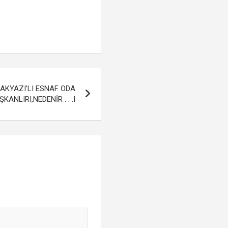
AKYAZI’LI ESNAF ODA
KANLIRI,NEDENİR . . .I