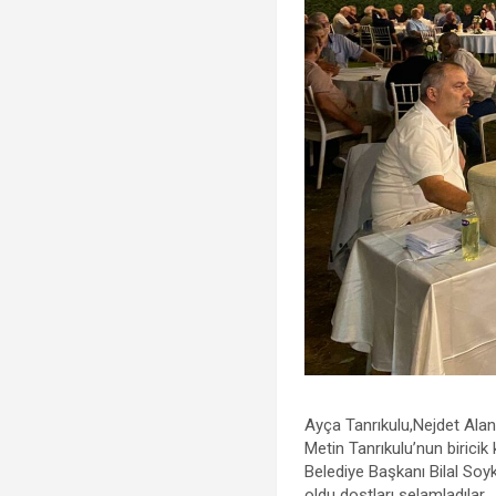
Ayça Tanrıkulu,Nejdet Alan 
Metin Tanrıkulu’nun biricik 
Belediye Başkanı Bilal So
oldu dostları selamladılar.