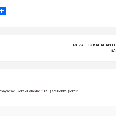
E
S
m
h
il
ar
e
MUZAFFER KABACAN ! ! 
BAŞ
nmayacak.
Gerekli alanlar
*
ile işaretlenmişlerdir