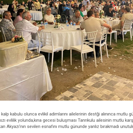
kalp kabulu olunca evlikil adimlarını ailelerinin destği alınınca mutlu g
kızı evlilik yolunda,kına gecesi buluşması Tanrıkulu ailesinin mutlu karş
ykan Akyazı’nın sevilen esnafını mutlu günunde yanlız bırakmadı unut