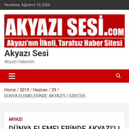
Skip
Pazartesi, Ağustos 10, 2026
to
content
Akyazı Sesi
Akyazı Haberleri
Home
2019
Haziran
29
DÜNYA ELEMELERİNDE AKYAZI’LI GİDECEK .
AKYAZI
DÜNYA ELEMELERİNDE AKYAZI’LI