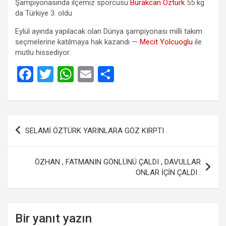
Şampiyonasında ilçemiz sporcusu
Burakcan Öztürk
55 kg
da Türkiye 3. oldu
Eylül ayında yapılacak olan Dünya şampiyonası milli takım
seçmelerine katılmaya hak kazandı
—
Mecit Yolcuoglu
ile
mutlu hissediyor.
F
T
W
E
S
a
wi
h
m
h
ce
tt
at
ail
ar
b
er
s
e
Yazı
SELAMİ ÖZTÜRK YARINLARA GÖZ KIRPTI .
o
A
gezinmesi
o
p
ÖZHAN , FATMANIN GÖNLÜNÜ ÇALDI , DAVULLAR
k
p
ONLAR İÇİN ÇALDI .
Bir yanıt yazın