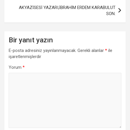
o
p
AKYAZİSESİ YAZARI,İBRAHİM ERDEM KARABULUT
k
p
SON.
Bir yanıt yazın
E-posta adresiniz yayınlanmayacak.
Gerekli alanlar
*
ile
işaretlenmişlerdir
Yorum
*