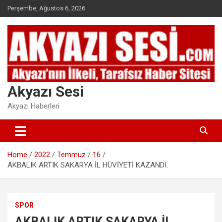
Skip
Perşembe, Ağustos 6, 2026
to
content
Akyazı Sesi
Akyazı Haberleri
Home
2022
Temmuz
16
AKBALIK ARTIK SAKARYA İL HÜVİYETİ KAZANDI.
SPOR
AKBALIK ARTIK SAKARYA İL