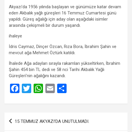
Akyazı’da 1956 yılında başlayan ve günümüze katar devam
eden Akbalık yağlı güreşleri 16 Temmuz Cumartesi günü
yapıldı. Güreş ağalığı için aday olan aşağıdaki isimler
arasında çekişmeli bir durum yaşandı.
ihaleye
İdris Caymaz, Dinçer Özcan, Rıza Bora, İbrahim Şahin ve
mevcut ağa Mehmet Öztürk katıldı.
İhalede Ağa adayları sırayla rakamları yükseltirken, İbrahim
Şahin 454 bin TL dedi ve 58 nci Tarihi Akbalık Yağlı
Güreşleri’nin ağalığını kazandı.
F
T
W
E
S
a
wi
h
m
h
ce
tt
at
ail
ar
b
er
s
e
Yazı
15 TEMMUZ AKYAZI’DA UNUTULMADI.
o
A
gezinmesi